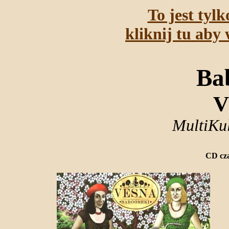
To jest tyl
kliknij tu aby 
Ba
V
MultiKul
CD cza