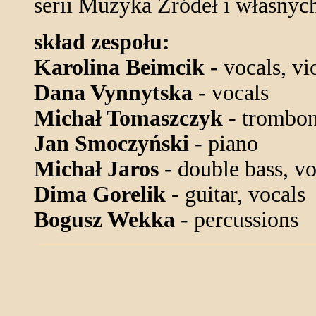
serii Muzyka Źródeł i własnych
skład zespołu:
Karolina Beimcik
- vocals, vi
Dana Vynnytska
- vocals
Michał Tomaszczyk
- trombon
Jan Smoczyński
- piano
Michał Jaros
- double bass, vo
Dima Gorelik
- guitar, vocals
Bogusz Wekka
- percussions