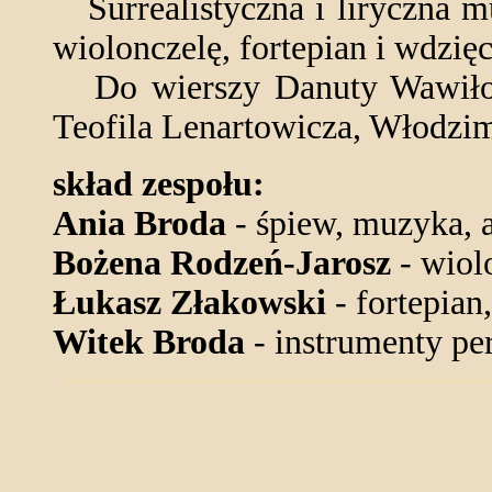
Surrealistyczna i liryczna m
wiolonczelę, fortepian i wdzię
Do wierszy Danuty Wawiłow,
Teofila Lenartowicza, Włodzim
skład zespołu:
Ania Broda
- śpiew, muzyka, 
Bożena Rodzeń-Jarosz
- wiol
Łukasz Złakowski
- fortepian
Witek Broda
- instrumenty pe