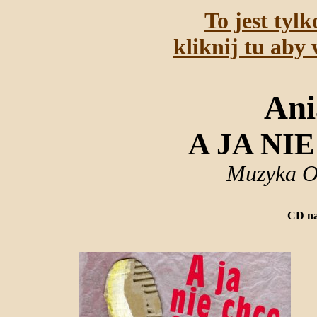
To jest tyl
kliknij tu aby 
Ani
A JA NI
Muzyka O
CD na