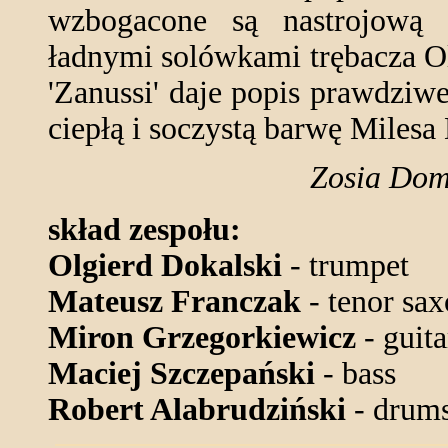
wzbogacone są nastrojową e
ładnymi solówkami trębacza O
'Zanussi' daje popis prawdziw
ciepłą i soczystą barwę Milesa 
Zosia Doma
skład zespołu:
Olgierd Dokalski
- trumpet
Mateusz Franczak
- tenor sa
Miron Grzegorkiewicz
- guita
Maciej Szczepański
- bass
Robert Alabrudziński
- drum