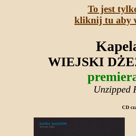
To jest tyl
kliknij tu aby 
Kapel
WIEJSKI DŻE
premiera
Unzipped F
CD cza