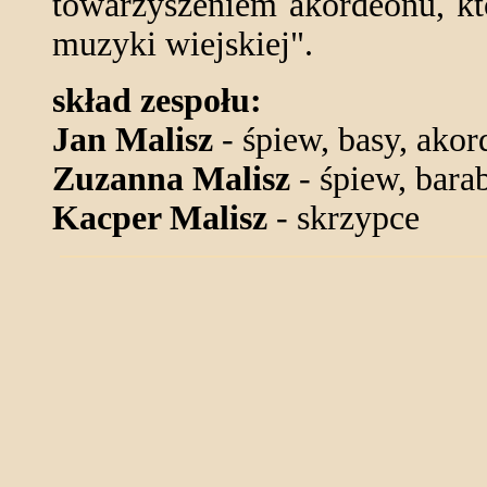
towarzyszeniem akordeonu, kt
muzyki wiejskiej".
skład zespołu:
Jan Malisz
- śpiew, basy, ako
Zuzanna Malisz
- śpiew, bara
Kacper Malisz
- skrzypce