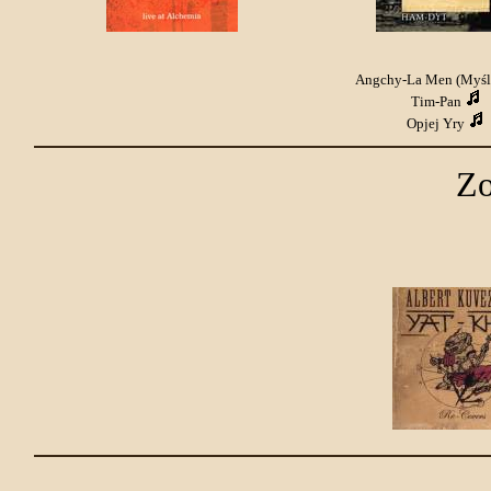
Angchy-La Men (Myś
Tim-Pan
Opjej Yry
Zo