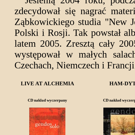
Jesienią 2004 roku, podczas
zdecydował się nagrać mater
Ząbkowickiego studia "New J
Polski i Rosji. Tak powstał 
latem 2005. Zresztą cały 200
występował w małych salach
Czechach, Niemczech i Francji
LIVE AT ALCHEMIA
HAM-DY
CD nakład wyczerpany
CD nakład wyczer