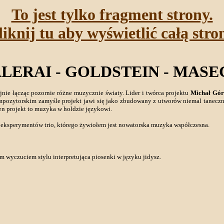
To jest tylko fragment strony.
liknij tu aby wyświetlić całą stro
LERAI - GOLDSTEIN - MASE
jnie łącząc pozornie różne muzycznie światy. Lider i twórca projektu
Michał Gór
ompozytorskim zamyśle projekt jawi się jako zbudowany z utworów niemal tanecz
Ten projekt to muzyka w hołdzie językowi.
d eksperymentów trio, którego żywiołem jest nowatorska muzyka współczesna.
m wyczuciem stylu interpretująca piosenki w języku jidysz.