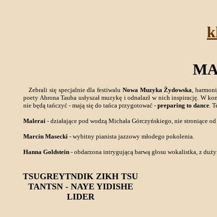
k
MA
Zebrali się specjalnie dla festiwalu
Nowa Muzyka Żydowska
, harmoni
poety Ahrona Tauba usłyszał muzykę i odnalazł w nich inspirację. W k
nie będą tańczyć - mają się do tańca przygotować -
preparing to dance
. 
Malerai
- działające pod wodzą Michała Górczyńskiego, nie stroniące o
Marcin Masecki
- wybitny pianista jazzowy młodego pokolenia.
Hanna Goldstein
- obdarzona intrygującą barwą głosu wokalistka, z duży
TSUGREYTNDIK ZIKH TSU
TANTSN - NAYE YIDISHE
LIDER