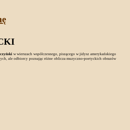
nę
CKI
czyński
w wierszach współczesnego, piszącego w jidysz amerykańskiego
nych, ale odbiorcy poznając różne oblicza muzyczno-poetyckich obrazów