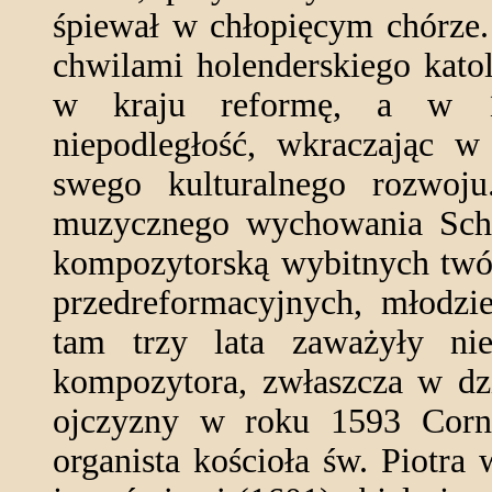
śpiewał w chłopięcym chórze. 
chwilami holenderskiego kat
w kraju reformę, a w 1
niepodległość, wkraczając w
swego kulturalnego rozwoju
muzycznego wychowania Schu
kompozytorską wybitnych twór
przedreformacyjnych, młodzi
tam trzy lata zaważyły nie
kompozytora, zwłaszcza w dz
ojczyzny w roku 1593 Cornel
organista kościoła św. Piotra