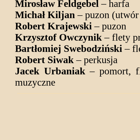
Mirosław Feldgebel
– harfa
Michał Kiljan
– puzon (utwór 
Robert Krajewski
– puzon
Krzysztof Owczynik
– flety p
Bartłomiej Swebodziński
– fl
Robert Siwak
– perkusja
Jacek Urbaniak
– pomort, fl
muzyczne