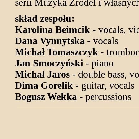
serii Muzyka Źródeł i własnych
skład zespołu:
Karolina Beimcik
- vocals, vi
Dana Vynnytska
- vocals
Michał Tomaszczyk
- trombon
Jan Smoczyński
- piano
Michał Jaros
- double bass, vo
Dima Gorelik
- guitar, vocals
Bogusz Wekka
- percussions