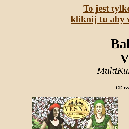
To jest tyl
kliknij tu aby 
Ba
V
MultiKul
CD cza