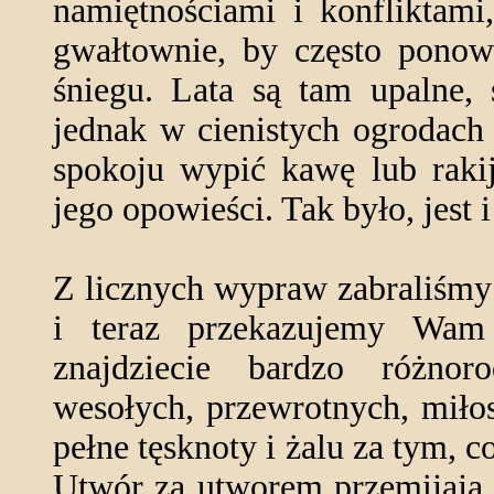
namiętnościami i konfliktami
gwałtownie, by często pono
śniegu. Lata są tam upalne,
jednak w cienistych ogrodach
spokoju wypić kawę lub rakij
jego opowieści. Tak było, jest 
Z licznych wypraw zabraliśmy 
i teraz przekazujemy Wam
znajdziecie bardzo różnor
wesołych, przewrotnych, miło
pełne tęsknoty i żalu za tym, 
Utwór za utworem przemijają 