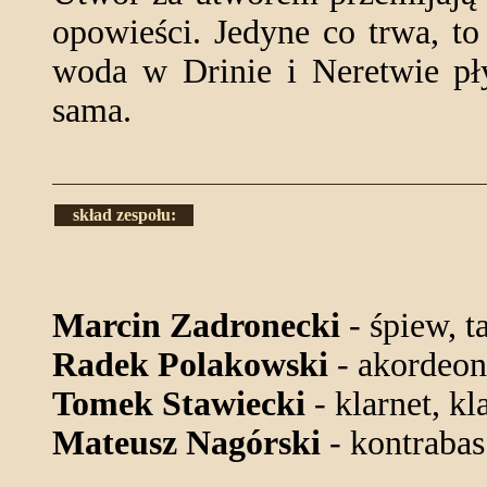
opowieści. Jedyne co trwa, t
woda w Drinie i Neretwie pły
sama.
skład zespołu:
Marcin Zadronecki
- śpiew, t
Radek Polakowski
- akordeon
Tomek Stawiecki
- klarnet, k
Mateusz Nagórski
- kontrabas