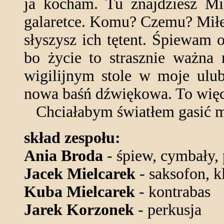
ja kocham. Tu znajdziesz M
galaretce. Komu? Czemu? Miłe
słyszysz ich tętent. Śpiewam 
bo życie to strasznie ważna
wigilijnym stole w moje ulub
nowa baśń dźwiękowa. To więc
Chciałabym światłem gasić mr
skład zespołu:
Ania Broda
- śpiew, cymbały, 
Jacek Mielcarek
- saksofon, k
Kuba Mielcarek
- kontrabas
Jarek Korzonek
- perkusja