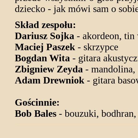
dziecko - jak mówi sam o sobie
Skład zespołu:
Dariusz Sojka
- akordeon, tin 
Maciej Paszek
- skrzypce
Bogdan Wita
- gitara akustyc
Zbigniew Zeyda
- mandolina, 
Adam Drewniok
- gitara bas
Gościnnie:
Bob Bales
- bouzuki, bodhran,