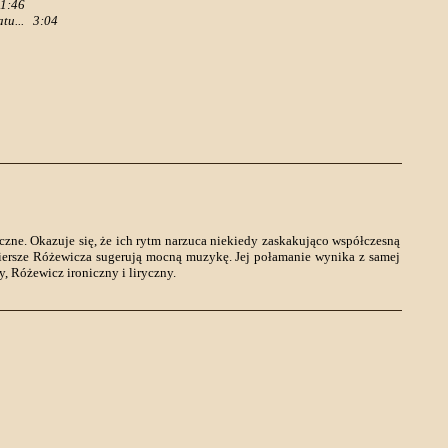
1:46
tu...
3:04
zne. Okazuje się, że ich rytm narzuca niekiedy zaskakująco współczesną
Wiersze Różewicza sugerują mocną muzykę. Jej połamanie wynika z samej
 Różewicz ironiczny i liryczny.