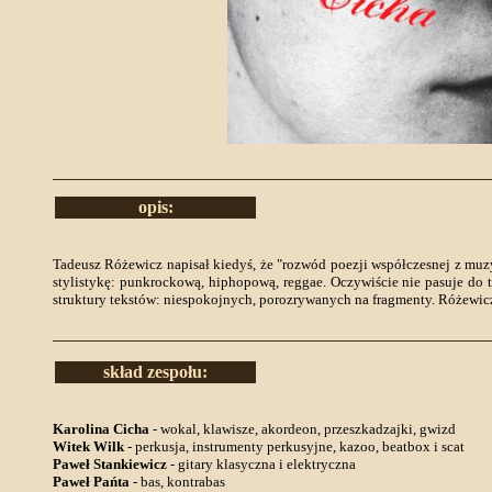
opis:
Tadeusz Różewicz napisał kiedyś, że "rozwód poezji współczesnej z muz
stylistykę: punkrockową, hiphopową, reggae. Oczywiście nie pasuje do
struktury tekstów: niespokojnych, porozrywanych na fragmenty. Różewic
skład zespołu:
Karolina Cicha
- wokal, klawisze, akordeon, przeszkadzajki, gwizd
Witek Wilk
- perkusja, instrumenty perkusyjne, kazoo, beatbox i scat
Paweł Stankiewicz
- gitary klasyczna i elektryczna
Paweł Pańta
- bas, kontrabas