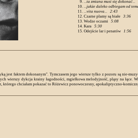
...ta zmiana musi się dokonać...
...jakże daleko odbiegam od tema
...vita nuova...
2:43
Czarne plamy są białe
3:36
Wodze oczami
5:08
Kara
5:30
Odejście lar i penatów
1:56
yką jest faktem dokonanym". Tymczasem jego wiersze tylko z pozoru są nie-muzyc
 tych wierszy dykcja krainy łagodności, mgiełkowa melodyjność, pląsy na łące. 
z, którego chciałam pokazać to Różewicz ponowoczesny, apokaliptyczno-komiczny,