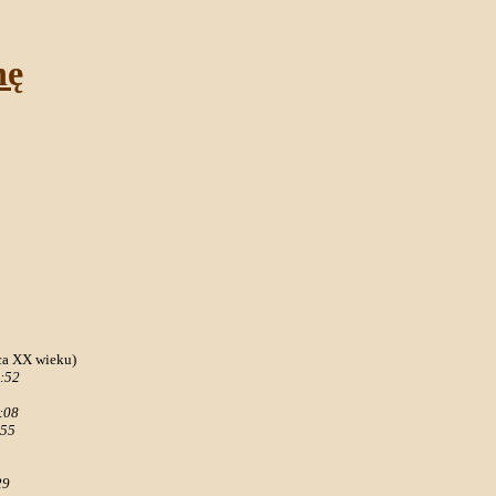
nę
ca XX wieku)
:52
:08
:55
29