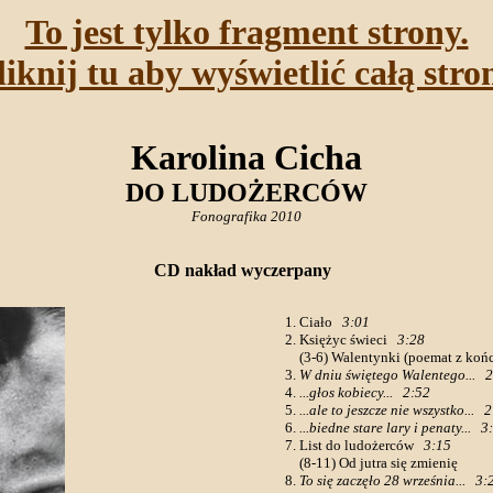
To jest tylko fragment strony.
liknij tu aby wyświetlić całą stro
Karolina Cicha
DO LUDOŻERCÓW
Fonografika 2010
CD nakład wyczerpany
Ciało
3:01
Księżyc świeci
3:28
(3-6) Walentynki (poemat z koń
W dniu świętego Walentego...
2
...głos kobiecy...
2:52
...ale to jeszcze nie wszystko...
2
...biedne stare lary i penaty...
3
List do ludożerców
3:15
(8-11) Od jutra się zmienię
To się zaczęło 28 września...
3: