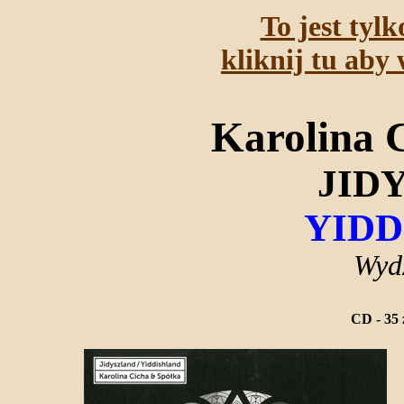
To jest tyl
kliknij tu aby 
Karolina 
JID
YID
Wyd
CD - 35 