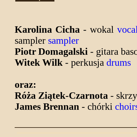
Karolina Cicha
- wokal
voca
sampler
sampler
Piotr Domagalski
- gitara ba
Witek Wilk
- perkusja
drums
oraz:
Róża Ziątek-Czarnota
- skrz
James Brennan
- chórki
choir