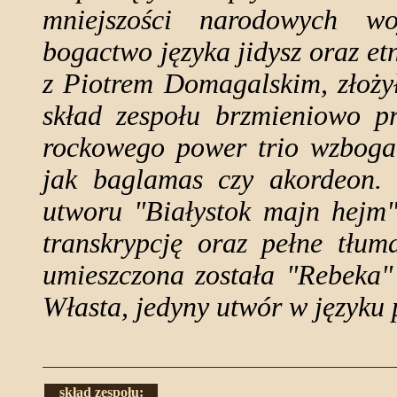
mniejszości narodowych wo
bogactwo języka jidysz oraz e
z Piotrem Domagalskim, złoży
skład zespołu brzmieniowo p
rockowego power trio wzbogac
jak baglamas czy akordeon. 
utworu "Białystok majn hejm"
transkrypcję oraz pełne tłum
umieszczona została "Rebeka"
Własta, jedyny utwór w języku 
skład zespołu: