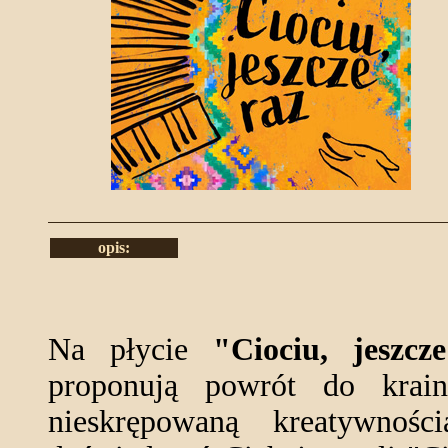
opis:
Na płycie
"Ciociu, jeszcz
proponują powrót do krai
nieskrępowaną kreatywnoś