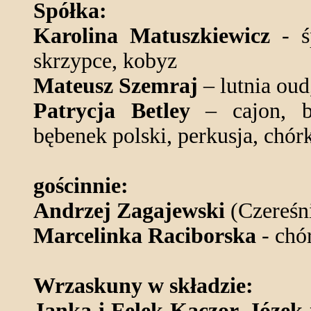
Spółka:
Karolina Matuszkiewicz
- śp
skrzypce, kobyz
Mateusz Szemraj
– lutnia oud
Patrycja Betley
– cajon, bo
bębenek polski, perkusja, chór
gościnnie:
Andrzej Zagajewski
(Czereśni
Marcelinka Raciborska
- chór
Wrzaskuny w składzie:
Janka i Felek Kaczor, Józe