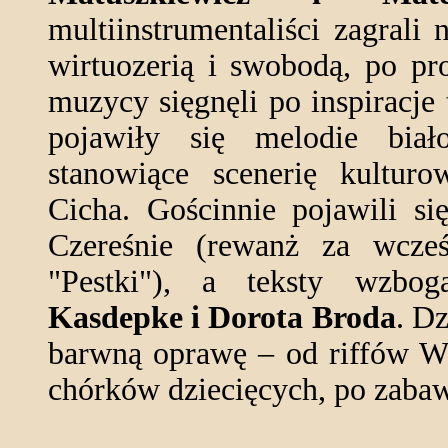
multiinstrumentaliści zagrali
wirtuozerią i swobodą, po pr
muzycy sięgnęli po inspiracje
pojawiły się melodie biało
stanowiące scenerię kulturo
Cicha. Gościnnie pojawili si
Czereśnie (rewanż za wcześ
"Pestki"), a teksty wzbog
Kasdepke i Dorota Broda
. Dz
barwną oprawę – od riffów Wr
chórków dziecięcych, po zabaw