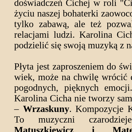
doświadczeń Cichej w roli "C
życiu naszej bohaterki zaowocow
tylko zabawą, ale też pozwa
relacjami ludzi. Karolina Cic
podzielić się swoją muzyką z 
Płyta jest zaproszeniem do św
wiek, może na chwilę wrócić d
pogodnych, pięknych emocj
Karolina Cicha nie tworzy sam
–
Wrzaskuny
. Kompozycje K
To muzyczni czarodzie
Matuszkiewicz i Mat