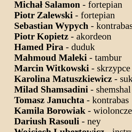
Michał Salamon
- fortepian
Piotr Zalewski
- fortepian
Sebastian Wypych
- kontraba
Piotr Kopietz
- akordeon
Hamed Pira
- duduk
Mahmoud Maleki
- tambur
Marcin Witkowski
- skrzypce
Karolina Matuszkiewicz
- suk
Milad Shamsadini
- shemshal
Tomasz Januchta
- kontrabas
Kamila Borowiak
- wioloncze
Dariush Rasouli
- ney
Wojciech Lubertowicz
- inst