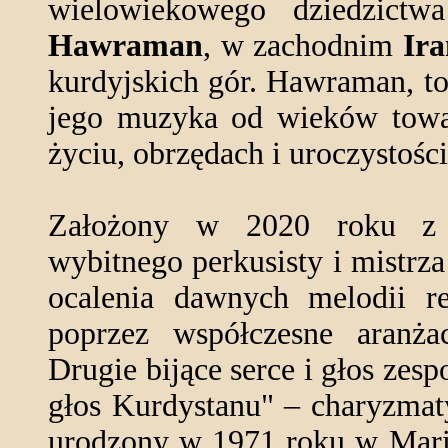
wielowiekowego dziedzictw
Hawraman
, w zachodnim
Ira
kurdyjskich gór. Hawraman, to r
jego muzyka od wieków tow
życiu, obrzędach i uroczystośc
Założony w 2020 roku z 
wybitnego perkusisty i mistrz
ocalenia dawnych melodii r
poprzez współczesne aranża
Drugie bijące serce i głos zesp
głos Kurdystanu" – charyzmat
urodzony w 1971 roku w Mariw