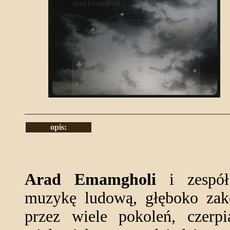
opis:
Arad Emamgholi
i zesp
muzykę ludową, głęboko zako
przez wiele pokoleń, czerp