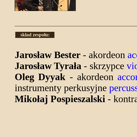
skład zespołu:
Jarosław Bester
- akordeon
ac
Jarosław Tyrała
- skrzypce
vi
Oleg Dyyak
- akordeon
acco
instrumenty perkusyjne
percus
Mikołaj Pospieszalski
- kontr