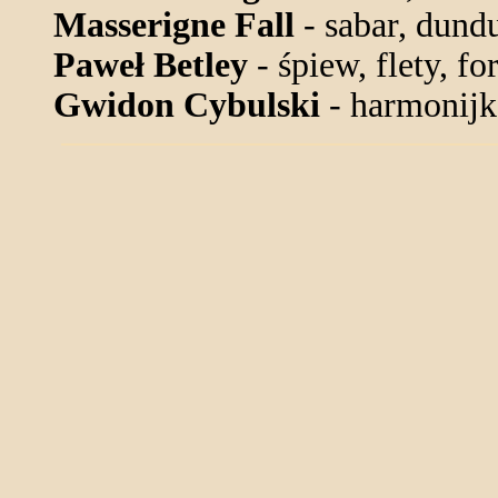
Masserigne Fall
- sabar, dund
Paweł Betley
- śpiew, flety, fo
Gwidon Cybulski
- harmonijk