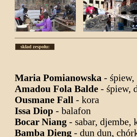
skład zespołu:
Maria Pomianowska
- śpiew, 
Amadou Fola Balde
- śpiew, d
Ousmane Fall
- kora
Issa Diop
- balafon
Bocar Niang
- sabar, djembe, k
Bamba Dieng
- dun dun, chór