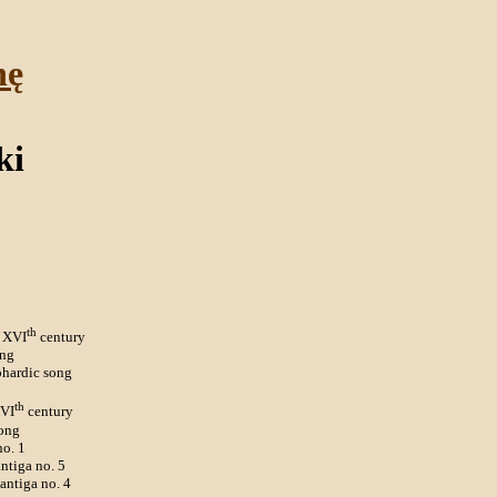
nę
ki
th
 XVI
century
ong
phardic song
th
XVI
century
ong
no. 1
ntiga no. 5
antiga no. 4