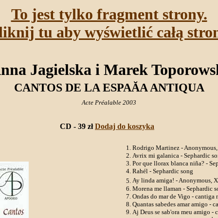
To jest tylko fragment strony.
liknij tu aby wyświetlić całą stro
nna Jagielska i Marek Toporows
CANTOS DE LA ESPAĂA ANTIQUA
Acte Préalable 2003
CD - 39 zł
Dodaj do koszyka
Rodrigo Martinez - Anonymous,
Avrix mi galanica - Sephardic s
Por que llorax blanca niña? - Se
Rahél - Sephardic song
Ay linda amiga! - Anonymous, 
Morena me llaman - Sephardic s
Ondas do mar de Vigo - cantiga 
Quantas sabedes amar amigo - ca
Aj Deus se sab'ora meu amigo - c