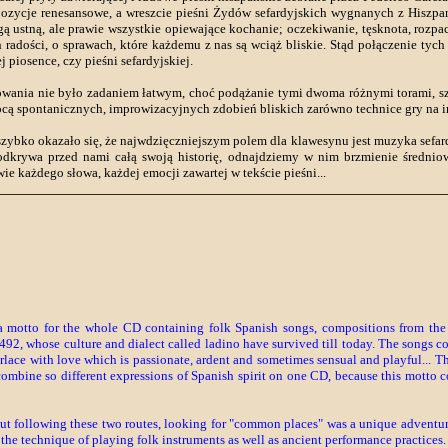
ozycje renesansowe, a wreszcie pieśni Żydów sefardyjskich wygnanych z Hiszpanii 
ą ustną, ale prawie wszystkie opiewające kochanie; oczekiwanie, tęsknota, rozpac
h radości, o sprawach, które każdemu z nas są wciąż bliskie. Stąd połączenie tyc
piosence, czy pieśni sefardyjskiej.
nia nie było zadaniem łatwym, choć podążanie tymi dwoma różnymi torami, szuk
ocą spontanicznych, improwizacyjnych zdobień bliskich zarówno technice gry n
zybko okazało się, że najwdzięczniejszym polem dla klawesynu jest muzyka sefa
krywa przed nami całą swoją historię, odnajdziemy w nim brzmienie średniowie
e każdego słowa, każdej emocji zawartej w tekście pieśni...
a motto for the whole CD containing folk Spanish songs, compositions from th
492, whose culture and dialect called ladino have survived till today. The songs c
nterlace with love which is passionate, ardent and sometimes sensual and playful..
to combine so different expressions of Spanish spirit on one CD, because this motto
but following these two routes, looking for "common places" was a unique adventur
he technique of playing folk instruments as well as ancient performance practices.