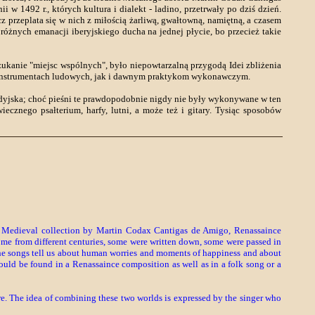
w 1492 r., których kultura i dialekt - ladino, przetrwały po dziś dzień.
z przeplata się w nich z miłością żarliwą, gwałtowną, namiętną, a czasem
h różnych emanacji iberyjskiego ducha na jednej płycie, bo przecież takie
anie "miejsc wspólnych", było niepowtarzalną przygodą Idei zbliżenia
a instrumentach ludowych, jak i dawnym praktykom wykonawczym.
rdyjska; choć pieśni te prawdopodobnie nigdy nie były wykonywane w ten
cznego psałterium, harfy, lutni, a może też i gitary. Tysiąc sposobów
e Medieval collection by Martin Codax Cantigas de Amigo, Renassaince
ome from different centuries, some were written down, some were passed in
. The songs tell us about human worries and moments of happiness and about
 could be found in a Renassaince composition as well as in a folk song or a
e. The idea of combining these two worlds is expressed by the singer who