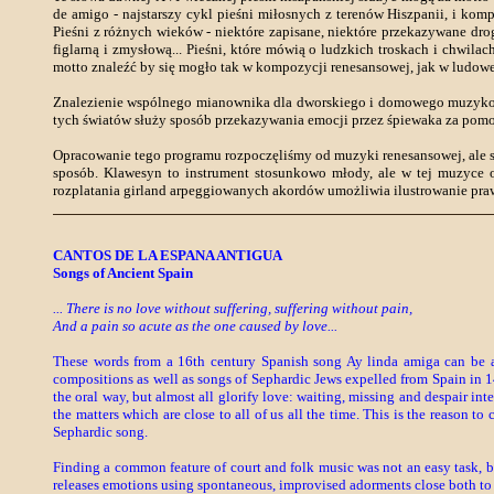
de amigo - najstarszy cykl pieśni miłosnych z terenów Hiszpanii, i komp
Pieśni z różnych wieków - niektóre zapisane, niektóre przekazywane drog
figlarną i zmysłową... Pieśni, które mówią o ludzkich troskach i chwilac
motto znaleźć by się mogło tak w kompozycji renesansowej, jak w ludowej 
Znalezienie wspólnego mianownika dla dworskiego i domowego muzykowa
tych światów służy sposób przekazywania emocji przez śpiewaka za pom
Opracowanie tego programu rozpoczęliśmy od muzyki renesansowej, ale s
sposób. Klawesyn to instrument stosunkowo młody, ale w tej muzyce od
rozplatania girland arpeggiowanych akordów umożliwia ilustrowanie prawi
CANTOS DE LA ESPANA ANTIGUA
Songs of Ancient Spain
... There is no love without suffering, suffering without pain,
And a pain so acute as the one caused by love...
These words from a 16th century Spanish song Ay linda amiga can be 
compositions as well as songs of Sephardic Jews expelled from Spain in 1
the oral way, but almost all glorify love: waiting, missing and despair i
the matters which are close to all of us all the time. This is the reason 
Sephardic song.
Finding a common feature of court and folk music was not an easy task, 
releases emotions using spontaneous, improvised adorments close both to t