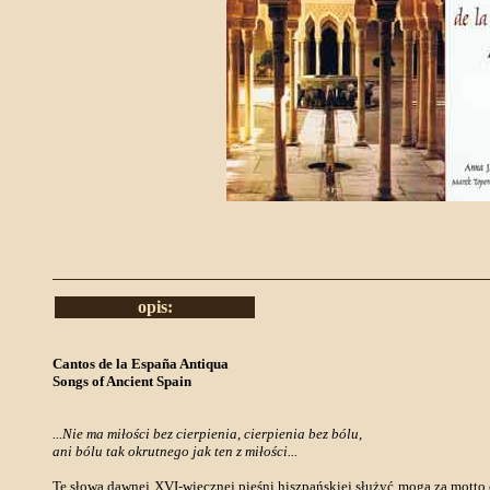
opis:
Cantos de la España Antiqua
Songs of Ancient Spain
...Nie ma miłości bez cierpienia, cierpienia bez bólu,
ani bólu tak okrutnego jak ten z miłości...
Te słowa dawnej XVI-wiecznej pieśni hiszpańskiej służyć mogą za motto 