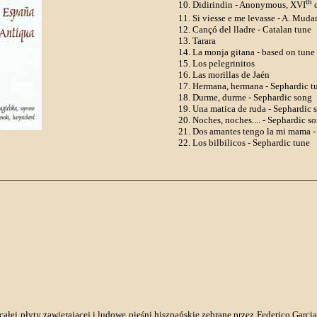
th
Didirindin - Anonymous, XVI
c
Si viesse e me levasse - A. Muda
Cançó del lladre - Catalan tune
Tarara
La monja gitana - based on tune
Los pelegrinitos
Las morillas de Jaén
Hermana, hermana - Sephardic t
Durme, durme - Sephardic song
Una matica de ruda - Sephardic 
Noches, noches.... - Sephardic s
Dos amantes tengo la mi mama -
Los bilbilicos - Sephardic tune
całej płyty zawierającej i ludowe pieśni hiszpańskie zebrane przez Federico Garc