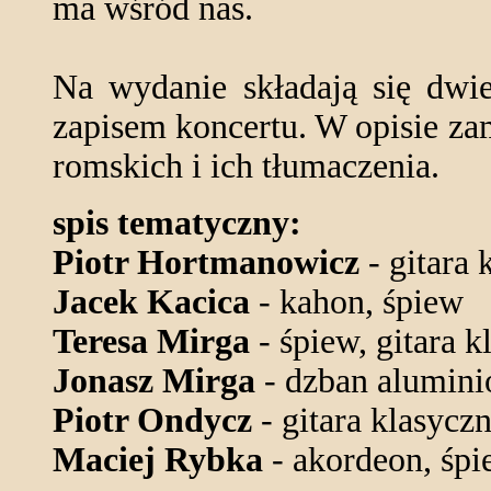
ma wśród nas.
Na wydanie składają się dwi
zapisem koncertu. W opisie zam
romskich i ich tłumaczenia.
spis tematyczny:
Piotr Hortmanowicz
- gitara 
Jacek Kacica
- kahon, śpiew
Teresa Mirga
- śpiew, gitara k
Jonasz Mirga
- dzban alumini
Piotr Ondycz
- gitara klasycz
Maciej Rybka
- akordeon, śp