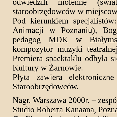
odwiedzili molennę (świą
staroobrzędowców w miejscowo
Pod kierunkiem specjalistów
Animacji w Poznaniu), Bogd
pedagog MDK w Białymsto
kompozytor muzyki teatralnej
Premiera spaektaklu odbyła 
Kultury w Żarnowie.
Płyta zawiera elektroniczne
Staroobrzędowców.
Nagr. Warszawa 2000r. – zespó
Studio Roberta Kanaana, Pozna