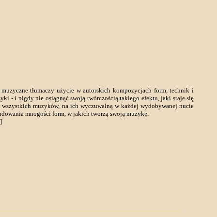
e muzyczne tłumaczy użycie w autorskich kompozycjach form, technik i
 i nigdy nie osiągnąć swoją twórczością takiego efektu, jaki staje się
nego wszystkich muzyków, na ich wyczuwalną w każdej wydobywanej nucie
budowania mnogości form, w jakich tworzą swoją muzykę.
]