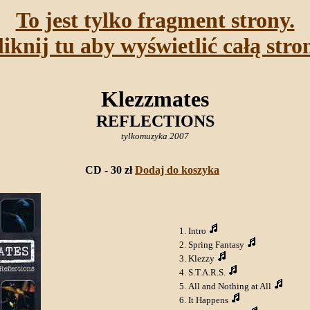
To jest tylko fragment strony.
liknij tu aby wyświetlić całą stro
Klezzmates
REFLECTIONS
tylkomuzyka 2007
CD - 30 zł
Dodaj do koszyka
Intro
Spring Fantasy
Klezzy
S.T.A.R.S.
All and Nothing at All
It Happens