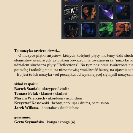
Ta muzyka otwiera drzwi...
O muzyce piątki artystów, których kolejnej płyty możemy dziś słucha
elementów właściwych gatunkom powszechnie uważanym za "muzykę poważną
udziałem słuchacza płyty "Reflections". Na tym poziomie twórczości n
potrzebę i radość grania, na niesamowitą wrażliwość barwy, na ujawnian
Bo jest to Ich muzyka - od początku, od wyłaniającej się myśli muzyczne
skład zespołu:
Bartek Staniak
- skrzypce / violin
Tomasz Polak
- klarnet / clarinet
Marcin Wiercioch
- akordeon / accordion
Krzysztof Kossowski
- bębny, perkusja / drums, percussion
Jarek Wilkosz
- kontrabas / double bass
gościnnie:
Gerta Szymańska
- konga / conga (4)