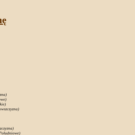
nę
zna)
owe)
kie)
owszczyzna)
zczyzna)
Południowe)