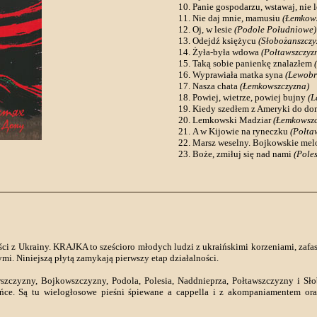
Panie gospodarzu, wstawaj, nie 
Nie daj mnie, mamusiu
(Łemkows
Oj, w lesie
(Podole Południowe)
Odejdź księżycu
(Słobożanszczy
Żyła-była wdowa
(Połtawszczyz
Taką sobie panienkę znalazłem
Wyprawiała matka syna
(Lewobr
Nasza chata
(Łemkowszczyzna)
Powiej, wietrze, powiej bujny
(L
Kiedy szedłem z Ameryki do d
Lemkowski Madziar
(Łemkowszc
A w Kijowie na ryneczku
(Połta
Marsz weselny. Bojkowskie mel
Boże, zmiłuj się nad nami
(Poles
i z Ukrainy. KRAJKA to sześcioro młodych ludzi z ukraińskimi korzeniami, zafa
nymi. Niniejszą płytą zamykają pierwszy etap działalności.
zczyzny, Bojkowszczyzny, Podola, Polesia, Naddnieprza, Połtawszczyzny i Słob
ańce. Są tu wielogłosowe pieśni śpiewane a cappella i z akompaniamentem or