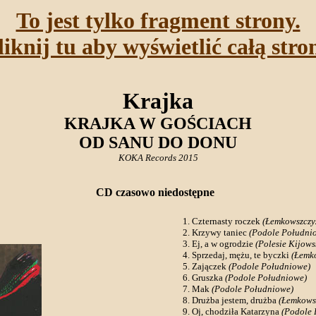
To jest tylko fragment strony.
liknij tu aby wyświetlić całą stro
Krajka
KRAJKA W GOŚCIACH
OD SANU DO DONU
KOKA Records 2015
CD czasowo niedostępne
Czternasty roczek
(Łemkowszczy
Krzywy taniec
(Podole Południ
Ej, a w ogrodzie
(Polesie Kijows
Sprzedaj, mężu, te byczki
(Łemk
Zajączek
(Podole Południowe)
Gruszka
(Podole Południowe)
Mak
(Podole Południowe)
Drużba jestem, drużba
(Łemkows
Oj, chodziła Katarzyna
(Podole 