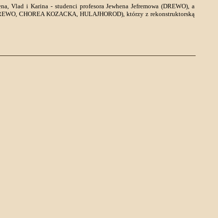
ena, Vlad i Karina - studenci profesora Jewhena Jefremowa (DREWO), a
ów (DREWO, CHOREA KOZACKA, HULAJHOROD), którzy z rekonstruktorską