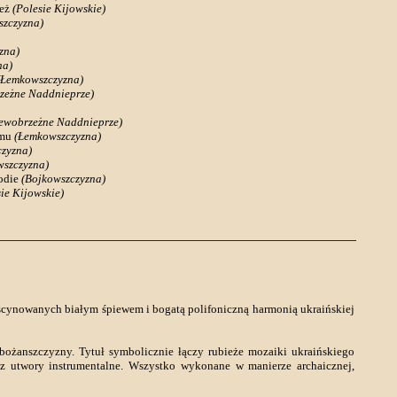
leż
(Polesie Kijowskie)
zczyzna)
zna)
na)
(Łemkowszczyzna)
zeżne Naddnieprze)
ewobrzeżne Naddnieprze)
omu
(Łemkowszczyzna)
zyzna)
wszczyzna)
odie
(Bojkowszczyzna)
ie Kijowskie)
scynowanych białym śpiewem i bogatą polifoniczną harmonią ukraińskiej
ożanszczyzny. Tytuł symbolicznie łączy rubieże mozaiki ukraińskiego
az utwory instrumentalne. Wszystko wykonane w manierze archaicznej,