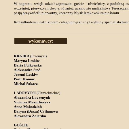
W nagraniu wzięli udział zaproszeni goście - rówieśnicy, z podobną 
wcześniej, pierwszych dwoje, również uczniowie małżeństwa Teresz
pasją przywrócili pierwotny, korzenny błysk łemkowskim pieśniom.
Konsultantem i instruktorem całego projektu był wybitny specjalista histo
wykonawcy:
KRAJKA
(Przemyśl)
Maryna Leskiw
Daria Pulkowska
Aleksandra Steć
Jeremi Leskiw
Piotr Komar
Michał Sokacz
LADOVYTSI
(Chmielnickie)
Alexandra Lavrenyuk
Victoria Mazurkevycz
Anna Makodziob
Daryna (Dasza) Cvihunova
Alexandra Zaletska
GOŚCIE