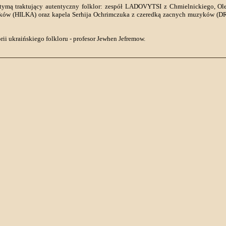
estymą traktujący autentyczny folklor: zespół LADOVYTSI z Chmielnickiego, Ol
czenków (HILKA) oraz kapela Serhija Ochrimczuka z czeredką zacnych muzyk
rii ukraińskiego folkloru - profesor Jewhen Jefremow.