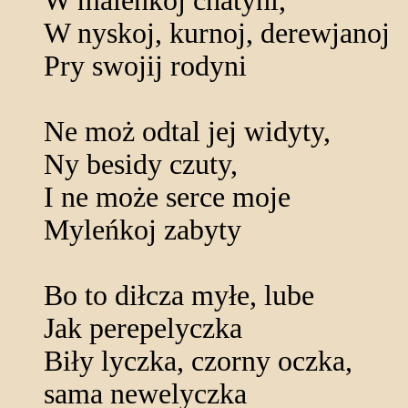
W maleńkoj chatyni,
W nyskoj, kurnoj, derewjanoj
Pry swojij rodyni
Ne moż odtal jej widyty,
Ny besidy czuty,
I ne może serce moje
Myleńkoj zabyty
Bo to diłcza myłe, lube
Jak perepelyczka
Biły lyczka, czorny oczka,
sama newelyczka