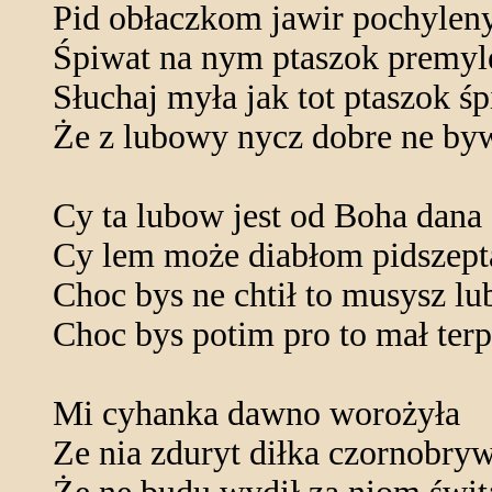
Pid obłaczkom jawir pochylen
Śpiwat na nym ptaszok premyl
Słuchaj myła jak tot ptaszok ś
Że z lubowy nycz dobre ne by
Cy ta lubow jest od Boha dana
Cy lem może diabłom pidszept
Choc bys ne chtił to musysz lu
Choc bys potim pro to mał terp
Mi cyhanka dawno worożyła
Ze nia zduryt diłka czornobry