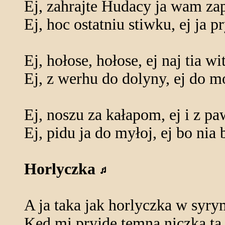
Ej, zahrajte Hudacy ja wam za
Ej, hoc ostatniu stiwku, ej ja p
Ej, hołose, hołose, ej naj tia wi
Ej, z werhu do dolyny, ej do m
Ej, noszu za kałapom, ej i z pa
Ej, pidu ja do myłoj, ej bo nia 
Horlyczka
A ja taka jak horlyczka w syry
Ked mi pryjde temna niczka ta 