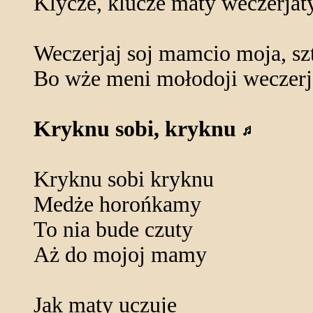
Klycze, klucze maty weczerjaty
Weczerjaj soj mamcio moja, sz
Bo wże meni mołodoji weczerj
Kryknu sobi, kryknu
Kryknu sobi kryknu
Medże horońkamy
To nia bude czuty
Aż do mojoj mamy
Jak maty uczuje