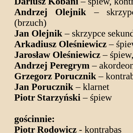
Dariusz Kobani
– śpiew, kont
Andrzej Olejnik
– skrzypce
(brzuch)
Jan Olejnik
– skrzypce sekun
Arkadiusz Oleśniewicz
– śpi
Jarosław Oleśniewicz
– śpiew,
Andrzej Peregrym
– akordeon
Grzegorz Porucznik
– kontra
Jan Porucznik
– klarnet
Piotr Starzyński
– śpiew
gościnnie:
Piotr Rodowicz
- kontrabas