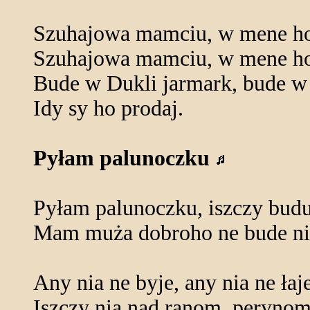
Szuhajowa mamciu, w mene ho
Szuhajowa mamciu, w mene ho
Bude w Dukli jarmark, bude w
Idy sy ho prodaj.
Pyłam palunoczku
Pyłam palunoczku, iszczy budu
Mam muża dobroho ne bude nia
Any nia ne byje, any nia ne łaj
Iszczy nia nad ranom, peryno