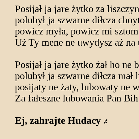
Posijał ja jare żytko za liszczy
polubył ja szwarne diłcza choy
powicz myła, powicz mi sztom T
Uż Ty mene ne uwydysz aż na 
Posijał ja jare żytko żał ho ne 
polubył ja szwarne diłcza mał 
posijaty ne żaty, lubowaty ne w
Za fałeszne lubowania Pan Bih 
Ej, zahrajte Hudacy