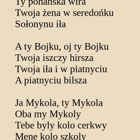
Ty pohańska wira
Twoja żena w seredońku
Sołonynu iła
A ty Bojku, oj ty Bojku
Twoja iszczy hirsza
Twoja iła i w piatnyciu
A piatnyciu bilsza
Ja Mykola, ty Mykola
Oba my Mykoly
Tebe byly kolo cerkwy
Mene kolo szkoly