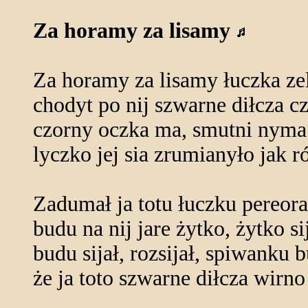
Za horamy za lisamy
Za horamy za lisamy łuczka ze
chodyt po nij szwarne diłcza c
czorny oczka ma, smutni nyma
lyczko jej sia zrumianyło jak 
Zadumał ja totu łuczku pereora
budu na nij jare żytko, żytko si
budu sijał, rozsijał, spiwanku 
że ja toto szwarne diłcza wirno