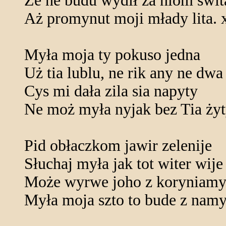
Że ne budu wydił za niom świt
Aż promynut moji młady lita. 
Myła moja ty pokuso jedna
Uż tia lublu, ne rik any ne dwa
Cys mi dała zila sia napyty
Ne moż myła nyjak bez Tia żyt
Pid obłaczkom jawir zelenije
Słuchaj myła jak tot witer wije
Może wyrwe joho z koryniam
Myła moja szto to bude z nam