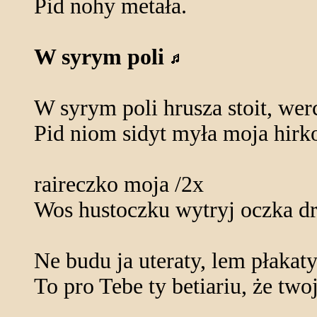
Pid nohy metała.
W syrym poli
W syrym poli hrusza stoit, wer
Pid niom sidyt myła moja hirko
raireczko moja /2x
Wos hustoczku wytryj oczka dr
Ne budu ja uteraty, lem płakat
To pro Tebe ty betiariu, że two