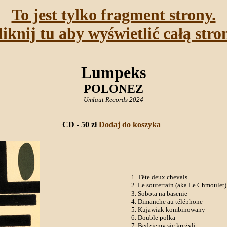
To jest tylko fragment strony.
liknij tu aby wyświetlić całą stro
Lumpeks
POLONEZ
Umlaut Records 2024
CD - 50 zł
Dodaj do koszyka
Tête deux chevals
Le souterrain (aka Le Chmoulet)
Sobota na basenie
Dimanche au téléphone
Kujawiak kombinowany
Double polka
Będziemy się krężyli