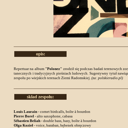
opis:
Repertuar na album
"Polonez"
zrodził się podczas badań terenowych z
tanecznych i tradycyjnych pieśniach ludowych. Sugestywny tytuł nawią
zespołu po wiejskich terenach Ziemi Radomskiej.
(za: polskieradio.pl)
skład zespołu:
Louis Laurain
- cornet birdcalls, boîte à bourdon
Pierre Borel
- alto saxophone, cabasa
Sébastien Beliah
- double bass, basy, boîte à bourdon
Olga Kozieł
- voice, baraban, bębenek obręczowy