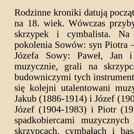
Rodzinne kroniki datują począ
na 18. wiek. Wówczas przybył
skrzypek i cymbalista. Na 
pokolenia Sowów: syn Piotra 
Józefa Sowy: Paweł, Jan i
muzycznie, grali na skrzypc
budowniczymi tych instrumentó
się kolejni utalentowani mu
Jakub (1886-1914) i Józef (1
Józef (1904-1983) i Piotr (1
spadkobiercami muzycznych 
skrzypcach, cymbałach i ba