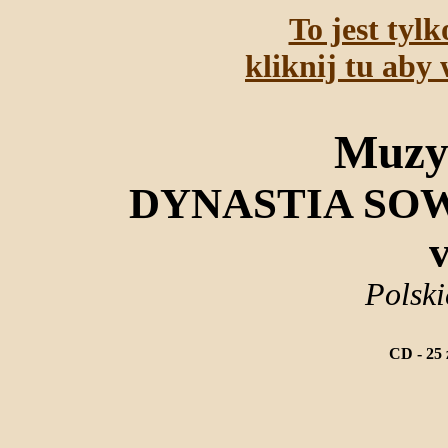
To jest tyl
kliknij tu aby 
Muzy
DYNASTIA SO
v
Polsk
CD - 25 