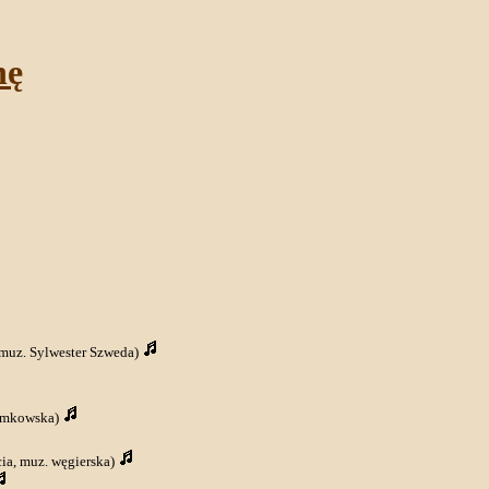
nę
, muz. Sylwester Szweda)
łemkowska)
ia, muz. węgierska)