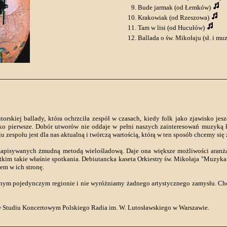
Bude jarmak (od Łemków)
Krakowiak (od Rzeszowa)
Tam w lisi (od Hucułów)
Ballada o św. Mikołaju (sł. i mu
torskiej ballady, która ochrzciła zespół w czasach, kiedy folk jako zjawisko jesz
ako pierwsze. Dobór utworów nie oddaje w pełni naszych zainteresowań muzyką ł
ju zespołu jest dla nas aktualną i twórczą wartością, którą w ten sposób chcemy się
 zapisywanych żmudną metodą wielośladową. Daje ona większe możliwości aranżac
ystkim takie właśnie spotkania. Debiutancka kaseta Orkiestry św. Mikołaja "Muzyka
em w ich stronę.
adnym pojedynczym regionie i nie wyróżniamy żadnego artystycznego zamysłu. Ch
 w Studiu Koncertowym Polskiego Radia im. W. Lutosławskiego w Warszawie.