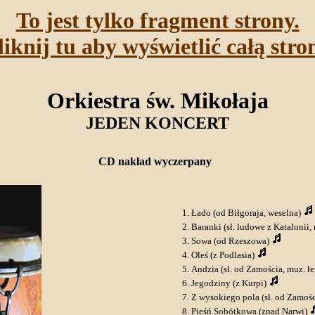
To jest tylko fragment strony.
liknij tu aby wyświetlić całą stro
Orkiestra św. Mikołaja
JEDEN KONCERT
CD nakład wyczerpany
Łado (od Biłgoraja, weselna)
Baranki (sł. ludowe z Katalonii
Sowa (od Rzeszowa)
Oleś (z Podlasia)
Andzia (sł. od Zamościa, muz. 
Jegodziny (z Kurpi)
Z wysokiego pola (sł. od Zamośc
Pieśń Sobótkowa (znad Narwi)