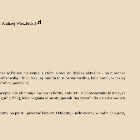
z. Andrzej Wierzbicki)
cze w Polsce nie istniał i której słowa do dziś są aktualne - po piosenki
emkowską i huculską, są one za to ułożone według kolejności, w jakiej
 z Wami podzielić.
yjne, ale eliminuje ów specyficzny koloryt i niepowtarzalność muzyki
 gór" (1992), była nagrana w prosty sposób "na żywo" i do dziś ma swoich
cemy po prostu pokazać koncert Orkiestry - uchwycony w pół ruchu gest,