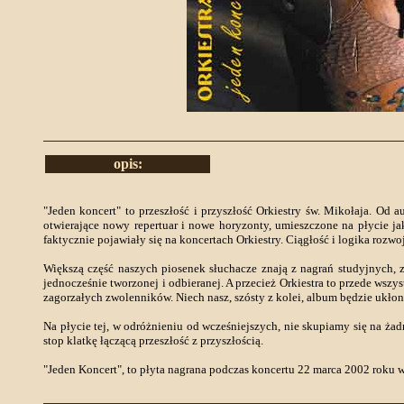
opis:
"Jeden koncert" to przeszłość i przyszłość Orkiestry św. Mikołaja. Od au
otwierające nowy repertuar i nowe horyzonty, umieszczone na płycie j
faktycznie pojawiały się na koncertach Orkiestry. Ciągłość i logika rozwo
Większą część naszych piosenek słuchacze znają z nagrań studyjnych,
jednocześnie tworzonej i odbieranej. A przecież Orkiestra to przede wsz
zagorzałych zwolenników. Niech nasz, szósty z kolei, album będzie ukłon
Na płycie tej, w odróżnieniu od wcześniejszych, nie skupiamy się na ż
stop klatkę łączącą przeszłość z przyszłością.
"Jeden Koncert", to płyta nagrana podczas koncertu 22 marca 2002 roku