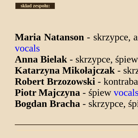
skład zespołu:
Maria Natanson
- skrzypce, 
vocals
Anna Bielak
- skrzypce, śpie
Katarzyna Mikołajczak
- skr
Robert Brzozowski
- kontrab
Piotr Majczyna
- śpiew
vocal
Bogdan Bracha
- skrzypce, ś