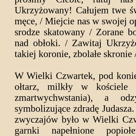
Ukrzyżowany! Całujem twe świ
męce, / Miejcie nas w swojej 
srodze skatowany / Zorane bo
nad obłoki. / Zawitaj Ukrz
takiej koronie, zbolałe skronie
W Wielki Czwartek, pod konie
ołtarz, milkły w kościele
zmartwychwstania), a odz
symbolizujące zdradę Judasza
zwyczajów było w Wielki Czwa
garnki napełnione popio