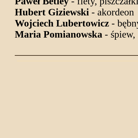
Paweł Betley
- flety, piszczałk
Hubert Giziewski
- akordeon
Wojciech Lubertowicz
- bębny
Maria Pomianowska
- śpiew, 