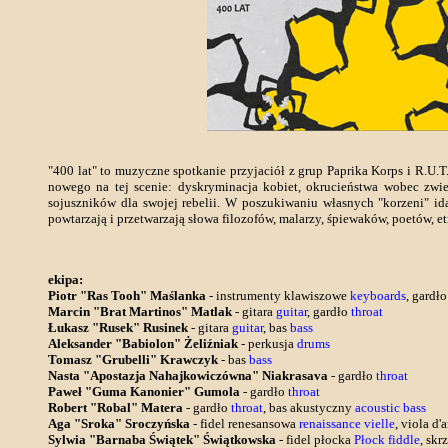
"400 lat" to muzyczne spotkanie przyjaciół z grup Paprika Korps i R.U.T.
nowego na tej scenie: dyskryminacja kobiet, okrucieństwa wobec zwie
sojuszników dla swojej rebelii. W poszukiwaniu własnych "korzeni" i
powtarzają i przetwarzają słowa filozofów, malarzy, śpiewaków, poetów, 
ekipa:
Piotr "Ras Tooh" Maślanka
- instrumenty klawiszowe
keyboards
, gardł
Marcin "Brat Martinos" Matlak
- gitara
guitar
, gardło
throat
Łukasz "Rusek" Rusinek
- gitara
guitar
, bas
bass
Aleksander "Babiolon" Żeliźniak
- perkusja
drums
Tomasz "Grubelli" Krawczyk
- bas
bass
Nasta "Apostazja Nahajkowiczówna" Niakrasava
- gardło
throat
Paweł "Guma Kanonier" Gumola
- gardło
throat
Robert "Robal" Matera
- gardło
throat
, bas akustyczny
acoustic bass
Aga "Sroka" Sroczyńska
- fidel renesansowa
renaissance vielle
, viola d
Sylwia "Barnaba Świątek" Świątkowska
- fidel płocka
Płock fiddle
, sk