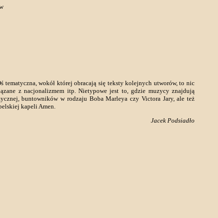
ów
Oś tematyczna, wokół której obracają się teksty kolejnych utworów, to nic
iązane z nacjonalizmem itp. Nietypowe jest to, gdzie muzycy znajdują
ycznej, buntowników w rodzaju Boba Marleya czy Victora Jary, ale też
belskiej kapeli Amen.
Jacek Podsiadło