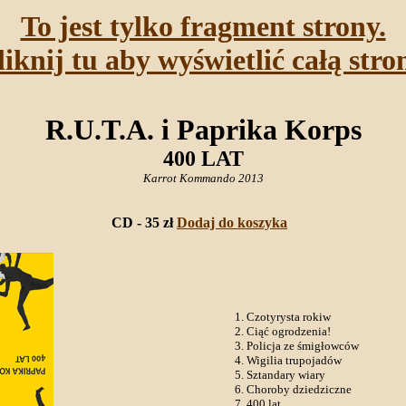
To jest tylko fragment strony.
liknij tu aby wyświetlić całą stro
R.U.T.A. i Paprika Korps
400 LAT
Karrot Kommando 2013
CD - 35 zł
Dodaj do koszyka
Czotyrysta rokiw
Ciąć ogrodzenia!
Policja ze śmigłowców
Wigilia trupojadów
Sztandary wiary
Choroby dziedziczne
400 lat