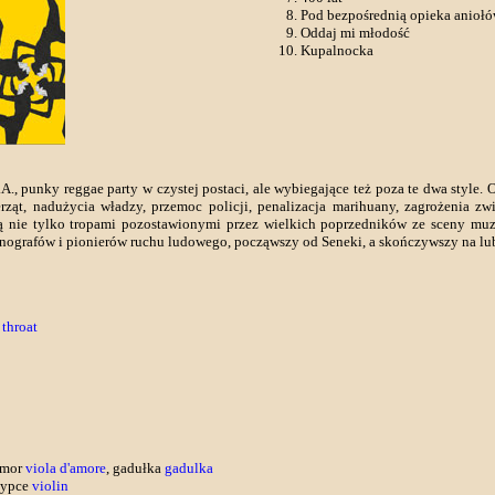
Pod bezpośrednią opieka anioł
Oddaj mi młodość
Kupalnocka
A., punky reggae party w czystej postaci, ale wybiegające też poza te dwa style. 
rząt, nadużycia władzy, przemoc policji, penalizacja marihuany, zagrożenia zw
dą nie tylko tropami pozostawionymi przez wielkich poprzedników ze sceny muz
etnografów i pionierów ruchu ludowego, począwszy od Seneki, a skończywszy na lu
o
throat
'amor
viola d'amore
, gadułka
gadulka
rzypce
violin