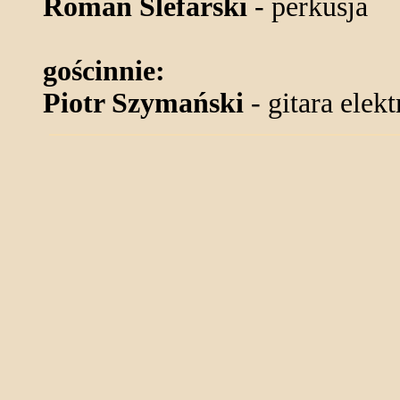
Roman Ślefarski
- perkusja
gościnnie:
Piotr Szymański
- gitara elek