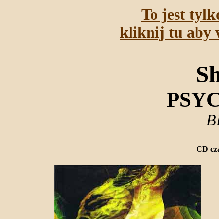
To jest tyl
kliknij tu aby 
S
PSY
B
CD cza