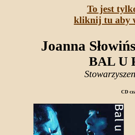
To jest tyl
kliknij tu aby 
Joanna Słowińs
BAL U
Stowarzysze
CD cza