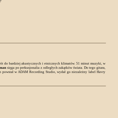
7
rót do bardziej akustycznych i etnicznych klimatów. 51 minut muzyki, w
nman
sięga po perkusjonalia z odległych zakątków świata. Do tego gitara,
m powstał w ADAM Recording Studio, wydał go niezależny label Havry