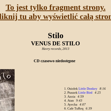
To jest tylko fragment strony.
liknij tu aby wyświetlić całą stro
Stilo
VENUS DE STILO
Havry records, 2013
CD czasowo niedostępne
Osiołek
Little Donkey
8:16
Ptaszek
Little Bird
4:25
Azoia
4:59
Atan
9:43
Ayecha
4:07
Cafe TuReq
6:39