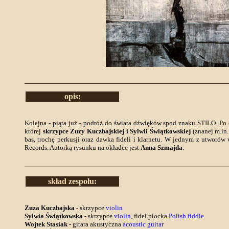
opis:
Kolejna - piąta już - podróż do świata dźwięków spod znaku STILO. Po 
której
skrzypce Zuzy Kuczbajskiej i Sylwii Świątkowskiej
(znanej m.in
bas, trochę perkusji oraz dawka fideli i klarnetu. W jednym z utworó
Records. Autorką rysunku na okładce jest
Anna Szmajda
.
skład zespołu:
Zuza Kuczbajska
- skrzypce
violin
Sylwia Świątkowska
- skrzypce
violin
, fidel płocka
Polish fiddle
Wojtek Stasiak
- gitara akustyczna
acoustic guitar