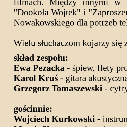
filmach. Między innymi w c
"Dookoła Wojtek" i "Zaprosze
Nowakowskiego dla potrzeb tel
Wielu słuchaczom kojarzy się z
skład zespołu:
Ewa Pezacka
- śpiew, flety pr
Karol Kruś
- gitara akustyczna
Grzegorz Tomaszewski
- cytr
gościnnie:
Wojciech Kurkowski
- instru