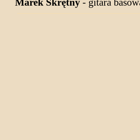
Marek Skrętny
- gitara basow