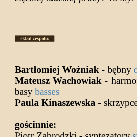
skład zespołu:
Bartłomiej Woźniak
- bębny
Mateusz Wachowiak
- harmo
basy
basses
Paula Kinaszewska
- skrzypc
gościnnie:
Piotr Zabrodzki - syntezatory
s