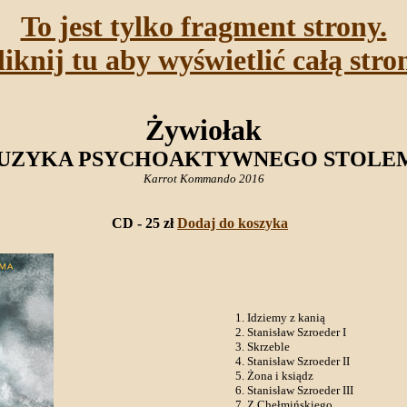
To jest tylko fragment strony.
liknij tu aby wyświetlić całą stro
Żywiołak
UZYKA PSYCHOAKTYWNEGO STOLE
Karrot Kommando 2016
CD - 25 zł
Dodaj do koszyka
Idziemy z kanią
Stanisław Szroeder I
Skrzeble
Stanisław Szroeder II
Żona i ksiądz
Stanisław Szroeder III
Z Chełmińskiego