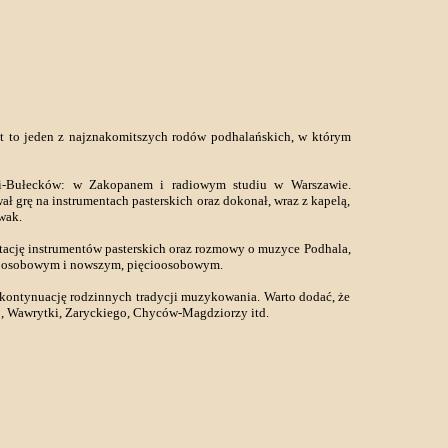
est to jeden z najznakomitszych rodów podhalańskich, w którym
eli-Bułecków: w Zakopanem i radiowym studiu w Warszawie.
 grę na instrumentach pasterskich oraz dokonał, wraz z kapelą,
wak.
entację instrumentów pasterskich oraz rozmowy o muzyce Podhala,
teroosobowym i nowszym, pięcioosobowym.
 kontynuację rodzinnych tradycji muzykowania. Warto dodać, że
o, Wawrytki, Zaryckiego, Chyców-Magdziorzy itd.