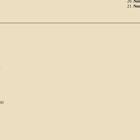
Nut
Nut
:
dzi