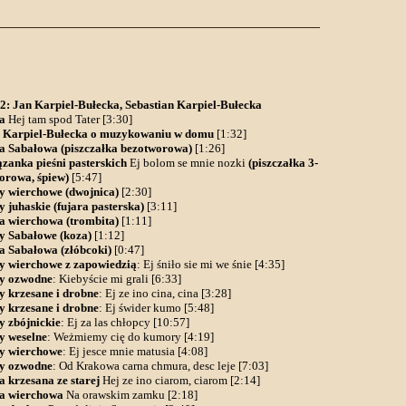
2: Jan Karpiel-Bułecka, Sebastian Karpiel-Bułecka
a
Hej tam spod Tater [3:30]
 Karpiel-Bułecka o muzykowaniu w domu
[1:32]
a Sabałowa (piszczałka bezotworowa)
[1:26]
zanka pieśni pasterskich
Ej bolom se mnie nozki
(piszczałka 3-
orowa, śpiew)
[5:47]
y wierchowe (dwojnica)
[2:30]
y juhaskie (fujara pasterska)
[3:11]
a wierchowa (trombita)
[1:11]
y Sabałowe (koza)
[1:12]
a Sabałowa (złóbcoki)
[0:47]
y wierchowe z zapowiedzią
: Ej śniło sie mi we śnie [4:35]
y ozwodne
: Kiebyście mi grali [6:33]
y krzesane i drobne
: Ej ze ino cina, cina [3:28]
y krzesane i drobne
: Ej świder kumo [5:48]
y zbójnickie
: Ej za las chłopcy [10:57]
y weselne
: Weżmiemy cię do kumory [4:19]
y wierchowe
: Ej jesce mnie matusia [4:08]
y ozwodne
: Od Krakowa carna chmura, desc leje [7:03]
a krzesana ze starej
Hej ze ino ciarom, ciarom [2:14]
a wierchowa
Na orawskim zamku [2:18]