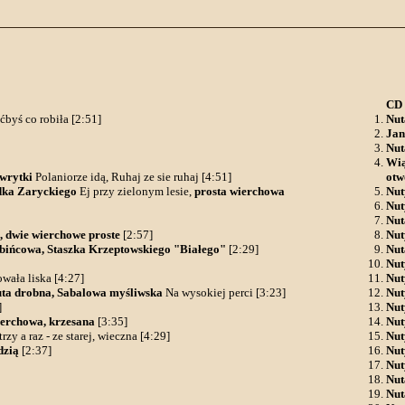
CD 
ćbyś co robiła [2:51]
Nut
Jan
Nut
Wią
wrytki
Polaniorze idą, Ruhaj ze sie ruhaj [4:51]
otw
ka Zaryckiego
Ej przy zielonym lesie,
prosta wierchowa
Nut
Nut
Nut
 dwie wierchowe proste
[2:57]
Nut
ińcowa, Staszka Krzeptowskiego "Białego"
[2:29]
Nut
Nut
owała liska [4:27]
Nut
ta drobna, Sabalowa myśliwska
Na wysokiej perci [3:23]
Nut
]
Nut
erchowa, krzesana
[3:35]
Nut
trzy a raz - ze starej, wieczna [4:29]
Nut
dzią
[2:37]
Nut
Nut
Nut
Nut