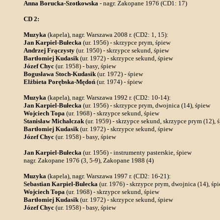
Anna Borucka-Szotkowska
- nagr. Zakopane 1976 (CD1: 17)
CD 2:
Muzyka
(kapela), nagr. Warszawa 2008 r. (CD2: 1, 15):
Jan Karpiel-Bułecka
(ur. 1956) - skrzypce prym, śpiew
Andrzej Frączysty
(ur. 1950) - skrzypce sekund, śpiew
Bartłomiej Kudasik
(ur. 1972) - skrzypce sekund, śpiew
Józef Chyc
(ur. 1958) - basy, śpiew
Bogusława Stoch-Kudasik
(ur. 1972) - śpiew
Elżbieta Porębska-Mędoń
(ur. 1974) - śpiew
Muzyka
(kapela), nagr. Warszawa 1992 r. (CD2: 10-14):
Jan Karpiel-Bułecka
(ur. 1956) - skrzypce prym, dwojnica (14), śpiew
Wojciech Topa
(ur. 1968) - skrzypce sekund, śpiew
Stanisław Michałczak
(ur. 1959) - skrzypce sekund, skrzypce prym (12), 
Bartłomiej Kudasik
(ur. 1972) - skrzypce sekund, śpiew
Józef Chyc
(ur. 1958) - basy, śpiew
Jan Karpiel-Bułecka
(ur. 1956) - instrumenty pasterskie, śpiew
nagr. Zakopane 1976 (3, 5-9), Zakopane 1988 (4)
Muzyka
(kapela), nagr. Warszawa 1997 r. (CD2: 16-21):
Sebastian Karpiel-Bułecka
(ur. 1976) - skrzypce prym, dwojnica (14), śp
Wojciech Topa
(ur. 1968) - skrzypce sekund, śpiew
Bartłomiej Kudasik
(ur. 1972) - skrzypce sekund, śpiew
Józef Chyc
(ur. 1958) - basy, śpiew