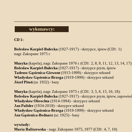
wykonawcy:
CD 1:
Bolesław Karpiel-Bułecka
(1927-1917) - skrzypce, śpiew (CD1: 1)
nagr. Zakopane 1975 r.
Muzyka
(kapela), nagr. Zakopane 1976 r. (CD1: 2, 8, 9, 11, 12, 13, 14, 17)
Bolesław Karpiel-Bułecka
(1927-1917) - skrzypce prym, śpiew
Tadeusz Gąsienica-Giewont
(1915-1999) - skrzypce sekund
Władysław Gąsienica-Brzega
(1919-1999) - skrzypce sekund
Józef Pitoń
(ur. 1932) - basy
Muzyka
(kapela), nagr. Zakopane 1975 r. (CD1: 3, 5, 6, 15, 16, 18):
Bolesław Karpiel-Bułecka
(1927-1917) - skrzypce prym, śpiew, zapowie
Władysław Obrochta
(1914-1994) - skrzypce sekund
Jan Palider
(1934-2018) - skrzypce sekund
Władysław Gąsienica-Brzega
(1919-1999) - skrzypce sekund
Jan Gąsienica-Bednarz
(ur. 1925) - basy
wywiady:
Maria Baliszewska
- nagr. Zakopane 1975, 1977 (CD1: 4, 7, 10)