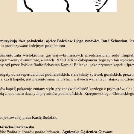
 muzykują dwa pokolenia: ojciec Bolesław i jego synowie: Jan i Sebastian
. J
aniu przekazywane kolejnym pokoleniom.
mentowała wielokrotnie grę najwybitniejszych przedstawicieli rodu Karpi
ejestrowany dwukrotnie, w latach 1975-1976 w Zakopanem. Jego syn Jan rejestrował
 był przez Polskie Radio Sebastian Karpiel-Bułecka - jako prymista kapeli i śpie
ogaty obraz repertuaru nut podhalańskich, stare teksty śpiewek góralskich, prez
a, czyli kapela, jest prezentowana na płytach w dwóch wariantach: starszym, cz
 kapel) pokazuje zmiany stylu gry, indywidualność każdego z prymistów, ale i
rpią z repertuaru dawnych prymistów podhalańskich: Krzeptowskiego, Chotarskieg
rojektowanej przez
Kasię Dudziak
.
Borucka-Szotkowska
ejów Podhala i rodów podhalańskich
-
Agnieszka Gąsienica-Giewont