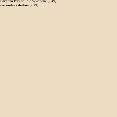
a drobna
Przy dolinie Sywarynie [2:49]
a ozwodna i drobna
[2:19]