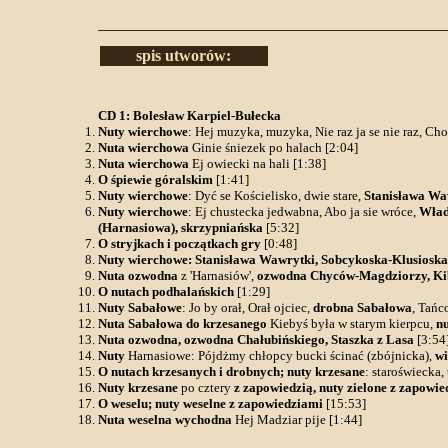
spis utworów:
CD 1: Bolesław Karpiel-Bułecka
Nuty wierchowe
: Hej muzyka, muzyka, Nie raz ja se nie raz, Cho
Nuta wierchowa
Ginie śniezek po halach [2:04]
Nuta wierchowa
Ej owiecki na hali [1:38]
O śpiewie góralskim
[1:41]
Nuty wierchowe
: Dyć se Kościelisko, dwie stare,
Stanisława Wa
Nuty wierchowe
: Ej chustecka jedwabna, Abo ja sie wróce,
Wład
(Harnasiowa), skrzypniańska
[5:32]
O stryjkach i początkach gry
[0:48]
Nuty wierchowe: Stanisława Wawrytki, Sobcykoska-Klusioska,
Nuta ozwodna
z 'Harnasiów',
ozwodna Chyców-Magdziorzy, Kib
O nutach podhalańskich
[1:29]
Nuty Sabałowe
: Jo by orał, Orał ojciec,
drobna Sabałowa
, Tańc
Nuta Sabałowa do krzesanego
Kiebyś była w starym kierpcu,
nu
Nuta ozwodna, ozwodna Chałubińskiego, Staszka z Lasa
[3:54
Nuty
Harnasiowe: Pójdżmy chłopcy bucki ścinać (zbójnicka),
wi
O nutach krzesanych i drobnych; nuty krzesane
: staroświecka, 
Nuty krzesane
po cztery
z zapowiedzią, nuty zielone z zapowie
O weselu; nuty weselne z zapowiedziami
[15:53]
Nuta weselna wychodna
Hej Madziar pije [1:44]