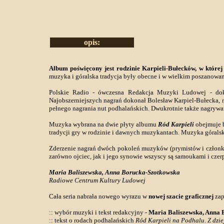
opis:
Album poświęcony jest rodzinie Karpieli-Bułecków, w której
muzyka i góralska tradycja były obecne i w wielkim poszanow
Polskie Radio - ówczesna Redakcja Muzyki Ludowej - doku
Najobszerniejszych nagrań dokonał Bolesław Karpiel-Bułecka, r
pełnego nagrania nut podhalańskich. Dwukrotnie także nagrywany
Muzyka wybrana na dwie płyty albumu
Ród Karpieli
obejmuje b
tradycji gry w rodzinie i dawnych muzykantach. Muzyka góralsk
Zderzenie nagrań dwóch pokoleń muzyków (prymistów i członków
zarówno ojciec, jak i jego synowie wszyscy są samoukami i cze
Maria Baliszewska, Anna Borucka-Szotkowska
Radiowe Centrum Kultury Ludowej
Cała seria nabrała nowego wyrazu w
nowej szacie graficznej
zap
:: wybór muzyki i tekst redakcyjny -
Maria Baliszewska, Anna 
:: tekst o rodach podhalańskich
Ród Karpieli na Podhalu. Z dzi