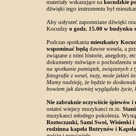
materiały wskazujące na
kocudzkie p
dźwięki tego instrumentu był mieszka
Aby usłyszeć zapomniane dźwięki ora
Kocudzy
o godz. 15.00 w budynku s
Podczas spotkania
mieszkańcy Kocudz
wspominać będą
dawne wesela, a pr
związane z nimi historie, anegdoty, et
dokumenty mówiące o pochodzeniu su
na spotkanie pamiątek, związanych z t
fotografie z wesel, nuty, może jakieś
Mamy nadzieję, że będzie to doskonała 
bowiem jak dawniej wyglądało życie, k
Nie zabraknie oczywiście śpiewów i
ostatni wiejscy muzykanci m.in.
Stani
muzykanci młodego pokolenia. Wystą
Roztoczanki, Sami Swoi, Wisienki 
rodzinna kapela Butrynów i Kapela
goście i przyjaciele.