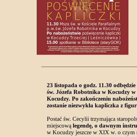
23 listopada o godz. 11.30 odbędzie
św. Józefa Robotnika w Kocudzy w 
Kocudzy. Po zakończeniu nabożeńst
zostanie niezwykła kapliczka z figu
Postać św. Cecylii trzymająca starop
miejscową
legendę, o dawnym inst
w Kocudzy jeszcze w XIX w. o czym ś