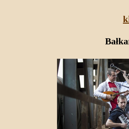
k
Bałka