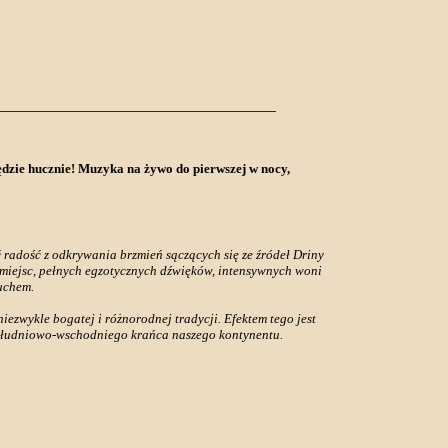
dzie hucznie! Muzyka na żywo do pierwszej w nocy,
 radość z odkrywania brzmień sączących się ze źródeł Driny
 miejsc, pełnych egzotycznych dźwięków, intensywnych woni
uchem.
ezwykle bogatej i różnorodnej tradycji. Efektem tego jest
południowo-wschodniego krańca naszego kontynentu.