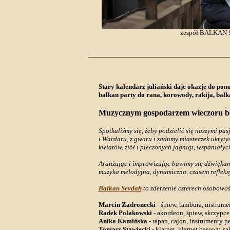
zespół BALKAN
Stary kalendarz juliański daje okazję do po
balkan party do rana, korowody, rakija, bałk
Muzycznym gospodarzem wieczoru b
Spotkaliśmy się, żeby podzielić się naszymi p
i Wardaru, z gwaru i zadumy miasteczek ukryty
kwiatów, ziół i pieczonych jagniąt, wspaniały
Aranżując i improwizując bawimy się dźwiękami.
muzyka melodyjna, dynamiczna, czasem refleks
Balkan Sevdah
to zderzenie czterech osobowoś
Marcin Zadronecki
- śpiew, tambura, instrum
Radek Polakowski
- akordeon, śpiew, skrzypce
Anika Kamińska
- tapan, cajon, instrumenty p
Tomasz Stawiecki
- klarnet, klarnet basowy, s