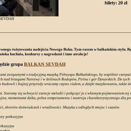
bilety: 20 zł
 SEVDAH
nownego świętowania nadejścia Nowego Roku. Tym razem w bałkańskim stylu. Bę
ańska kuchnia, konkursy z nagrodami i inne atrakcje!
ędzie grupa
BALKAN SEVDAH
asjami związanymi z tradycyjną muzyką Półwyspu Bałkańskiego, by wspólnie czerpać
ch nad brzegami Naretwy i w dolinach Rodopów, Pirinu i gór Dynarskich. Do tych
ch budowli i bujnej przyrody wracamy często ciałem, a dzięki muzykowaniu, także d
 Staramy się uchwycić esencje melodii i połączyć je z własnym pojmowaniem tej ni
yjna, momentami dzika, pełna temperamentu i nastroju charakterystycznego dla 
ci, zbiorów doświadczeń i wrażliwości. Muzyka z odległych miejsc i czasów.
enty perkusyjne
erkusyjne
aksofon