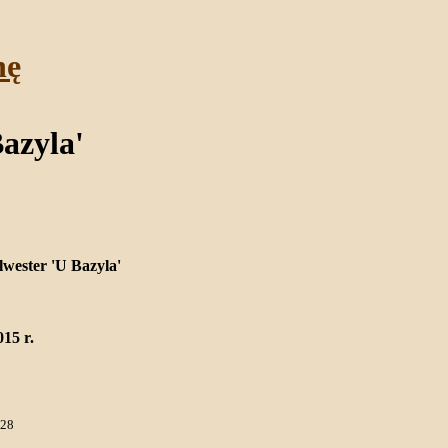
nę
azyla'
lwester 'U Bazyla'
015 r.
 28