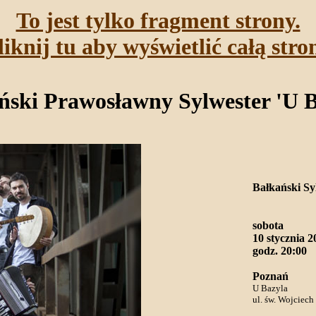
To jest tylko fragment strony.
liknij tu aby wyświetlić całą stro
ński Prawosławny Sylwester 'U B
Bałkański Sy
sobota
10 stycznia 2
godz. 20:00
Poznań
U Bazyla
ul. św. Wojciech