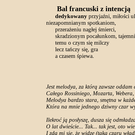
Bal francuski z intencją
dedykowany
przyjaźni, miłości u
niezapomnianym spotkaniom,
przerażeniu nagłej śmierci,
skradzionym pocałunkom, tajemnic
temu o czym się milczy
lecz tańczy się, gra
a czasem śpiewa.
Jest melodya, za którą zawsze oddam 
Całego Rossiniego, Mozarta, Webera,
Melodya bardzo stara, smętna w każde
Która na mnie jednego dziwny czar w
Ilekroć ją posłyszę, dusza się odmładz
O lat dwieście... Tak... tak jest, oto wie
I zda mi się, że widzę (taka czaru wład