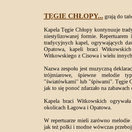
TĘGIE CHŁOPY...
grają do tańc
Kapela Tęgie Chłopy kontynuuje trady
niestylizowanej formie. Repertuarem
tradycyjnych kapel, ogrywających da
Opatowa, kapeli braci Witkowskic
Witkowskiego z Cisowa i wielu innych
Nazwa zespołu jest muzyczną deklarac
trójmiarowe, śpiewne melodie ty
"światówkami" lub "śpiwami". Tęgie Chł
jak to się ponoć zdarzało na zabawach
Kapela braci Witkowskich ogrywał
okolicach Łagowa i Opatowa.
W repertuarze mieli zarówno melodie
jak też polki i modne wówczas przeboje