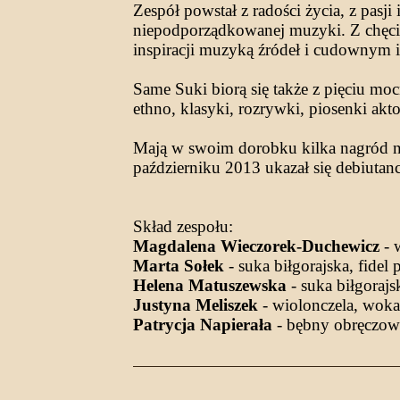
Zespół powstał z radości życia, z pasji
niepodporządkowanej muzyki. Z chęci wy
inspiracji muzyką źródeł i cudownym i
Same Suki biorą się także z pięciu mo
ethno, klasyki, rozrywki, piosenki akt
Mają w swoim dorobku kilka nagród n
październiku 2013 ukazał się debiutan
Skład zespołu:
Magdalena Wieczorek-Duchewicz
- 
Marta Sołek
- suka biłgorajska, fidel
Helena Matuszewska
- suka biłgorajs
Justyna Meliszek
- wiolonczela, wokal
Patrycja Napierała
- bębny obręczowe