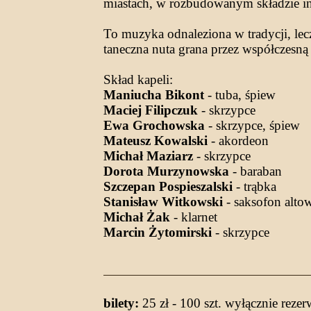
miastach, w rozbudowanym składzie in
To muzyka odnaleziona w tradycji, lec
taneczna nuta grana przez współczesną
Skład kapeli:
Maniucha Bikont
- tuba, śpiew
Maciej Filipczuk
- skrzypce
Ewa Grochowska
- skrzypce, śpiew
Mateusz Kowalski
- akordeon
Michał Maziarz
- skrzypce
Dorota Murzynowska
- baraban
Szczepan Pospieszalski
- trąbka
Stanisław Witkowski
- saksofon altow
Michał Żak
- klarnet
Marcin Żytomirski
- skrzypce
bilety:
25 zł - 100 szt. wyłącznie rezer