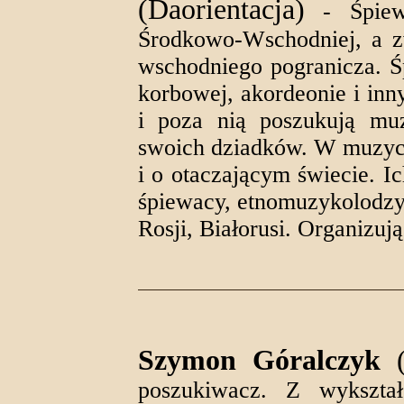
(Daorientacja)
- Śpiewa
Środkowo-Wschodniej, a zw
wschodniego pogranicza. Śp
korbowej, akordeonie i inn
i poza nią poszukują muz
swoich dziadków. W muzyce
i o otaczającym świecie. I
śpiewacy, etnomuzykolodzy 
Rosji, Białorusi. Organizuj
Szymon Góralczyk
(
poszukiwacz. Z wykształ