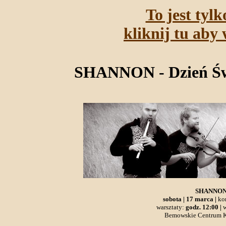
To jest tyl
kliknij tu aby 
SHANNON - Dzień Św
SHANNON -
sobota | 17 marca |
ko
warsztaty:
godz. 12:00 |
Bemowskie Centrum Ku