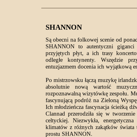
SHANNON
Są obecni na folkowej scenie od pona
SHANNON to autentyczni giganci 
przyjętych płyt, a ich trasy koncer
odległe kontynenty. Wszędzie pr
entuzjazmem docenia ich wyjątkową en
Po mistrzowsku łączą muzykę irlandzką
absolutnie nową wartość muzycz
rozpoznawalną wizytówkę zespołu. Mu
fascynującą podróż na Zieloną Wysp
Ich młodzieńcza fascynacja ścieżką d
Clannad przerodziła się w tworzeni
celtyckiej. Niezwykła, energetyczn
klimatów z różnych zakątków świata t
prostu SHANNON.