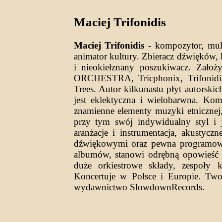
Maciej Trifonidis
Maciej Trifonidis
- kompozytor, mult
animator kultury. Zbieracz dźwięków,
i nieokiełznany poszukiwacz. Założy
ORCHESTRA, Tricphonix, Trifonidi
Trees. Autor kilkunastu płyt autorski
jest eklektyczna i wielobarwna. Komp
znamienne elementy muzyki etnicznej,
przy tym swój indywidualny styl i 
aranżacje i instrumentacja, akustycz
dźwiękowymi oraz pewna programow
albumów, stanowi odrębną opowieść 
duże orkiestrowe składy, zespoły 
Koncertuje w Polsce i Europie. Two
wydawnictwo SlowdownRecords.