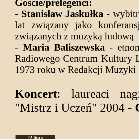
Goście/prelegenci:
-
Stanisław Jaskułka
- wybitn
lat związany jako konferans
związanych z muzyką ludową
-
Maria Baliszewska
- etnom
Radiowego Centrum Kultury L
1973 roku w Redakcji Muzyki
Koncert
: laureaci nag
"Mistrz i Uczeń" 2004 -
22 lipca