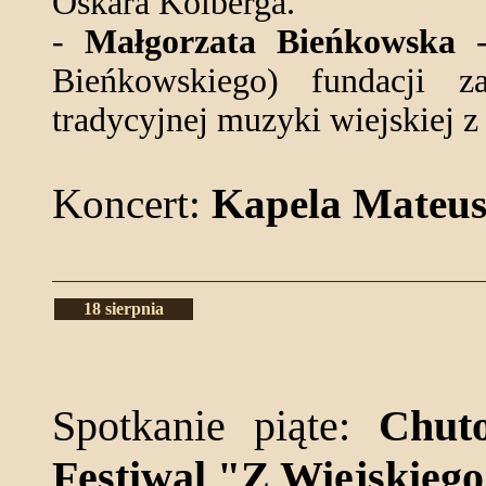
Oskara Kolberga.
-
Małgorzata Bieńkowska
-
Bieńkowskiego) fundacji 
tradycyjnej muzyki wiejskiej z
Koncert:
Kapela Mateus
18 sierpnia
Spotkanie piąte:
Chut
Festiwal "Z Wiejskieg