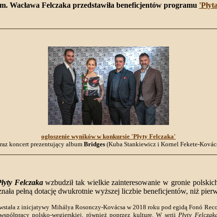
im. Wacława Felczaka przedstawiła beneficjentów programu
'Płyt
ogłoszenie wyników w konkursie 'Płyty Felczaka'
raz koncert prezentujący album
Bridges
(Kuba Stankiewicz i Kornel Fekete-Kovác
łyty Felczaka
wzbudził tak wielkie zainteresowanie w gronie polskich
nała pełną dotację dwukrotnie wyższej liczbie beneficjentów, niż pie
stała z inicjatywy Mihálya Rosonczy-Kovácsa w 2018 roku pod egidą Fonó Recor
 współpracy polsko-węgierskiej, również poprzez kulturę. W serii
Płyty Felczak