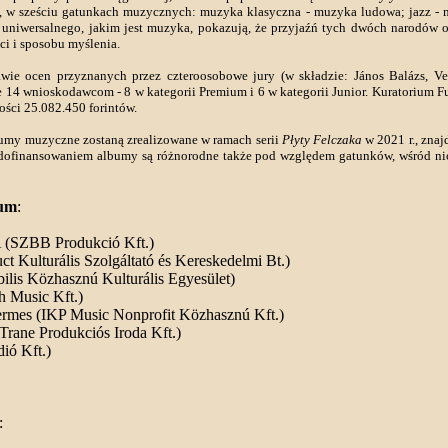
ej, w sześciu gatunkach muzycznych: muzyka klasyczna - muzyka ludowa; jazz 
 uniwersalnego, jakim jest muzyka, pokazują, że przyjaźń tych dwóch narodów opi
ci i sposobu myślenia.
ie ocen przyznanych przez czteroosobowe jury (w składzie: János Balázs, Ve
 14 wnioskodawcom - 8 w kategorii Premium i 6 w kategorii Junior. Kuratorium 
ości 25.082.450 forintów.
bumy muzyczne zostaną zrealizowane w ramach serii
Płyty Felczaka
w 2021 r., znaj
te dofinansowaniem albumy są różnorodne także pod względem gatunków, wśród ni
um
:
(SZBB Produkció Kft.)
t Kulturális Szolgáltató és Kereskedelmi Bt.)
ilis Közhasznú Kulturális Egyesület)
h Music Kft.)
a Termes (IKP Music Nonprofit Közhasznú Kft.)
(Trane Produkciós Iroda Kft.)
ió Kft.)
: