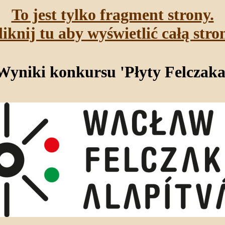
To jest tylko fragment strony.
liknij tu aby wyświetlić całą stro
Wyniki konkursu 'Płyty Felczaka