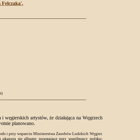
a Felczaka'.
s)
 i węgierskich artystów, że działająca na Węgrzech
rwotnie planowano.
ds i przy wsparciu Ministerstwa Zasobów Ludzkich Węgier.
a
ukazują się albumy powstające przy współpracy polsko-