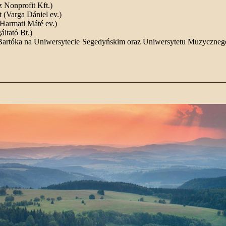
 Nonprofit Kft.)
 (Varga Dániel ev.)
Harmati Máté ev.)
ltató Bt.)
i Bartóka na Uniwersytecie Segedyńskim oraz Uniwersytetu Muzycz