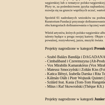
węgierskiej lub o tematyce polsko-węgierski
Płyty te, za pośrednictwem języka najbardziej
rozwija się na gruncie wspólnych uczuć, wartoś
Spośród 61 nadesłanych wniosków na podstaw
Kuratorium Fundacji przyznaje dofinansowanie
obu kategoriach dofinansowania o łącznej wart
Wśród artystów, których polsko-węgierskie al
talenty będące u progu swojej kariery. Obję
poważnej, rozrywkowej, jazzu, muzyki świata.
Projekty nagrodzone w kategorii
Premi
- Szabó Balázs Bandája i DAGADANA 
- Cimbaliband i Czeremszyna (Alt-Produc
- Vox Mirabilis Kamarakórus (Vox Mirab
- Mateusz Smoczyński i Zoltán Kiss (Fo
- Katica Illényi, Izabella Darska i Rit
- Kálmán Oláh i Piotr Wojtasik Quintet 
- Szilárd feat. Kasia (Tom-Tom Hangstúd
- Miius i Raf Skowroński (Théque Kft.)
Projekty nagrodzone w kategorii
Junior