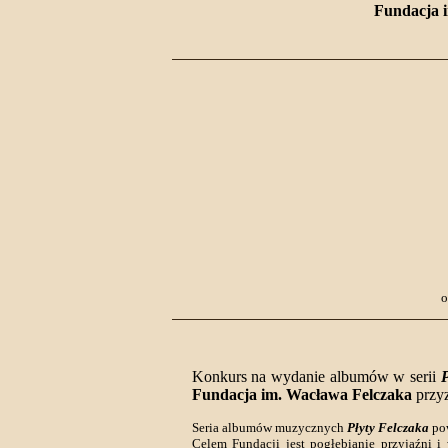
Fundacja 
o
Konkurs na wydanie albumów w serii
P
Fundacja im. Wacława Felczaka
przyz
Seria albumów muzycznych
Płyty Felczaka
pow
Celem Fundacji jest pogłębianie przyjaźni i