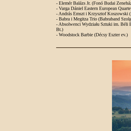
- Elemér Balázs Jr. (Fonó Budai Zeneház
- Varga Dániel Eastern European Quartet
- András Emszt i Krzysztof Koszowski (
- Babra i Megitza Trio (Babraband Szolgá
- Absolwenci Wydziału Sztuki im. Bél
Bt.)
- Woodstock Barbie (Décsy Eszter ev.)