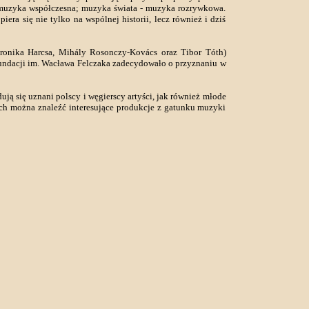
- muzyka współczesna; muzyka świata - muzyka rozrywkowa.
era się nie tylko na wspólnej historii, lecz również i dziś
ronika Harcsa, Mihály Rosonczy-Kovács oraz Tibor Tóth)
Fundacji im. Wacława Felczaka zadecydowało o przyznaniu w
dują się uznani polscy i węgierscy artyści, jak również młode
ch można znaleźć interesujące produkcje z gatunku muzyki