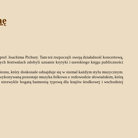
nę
rof. Joachima Pichury. Tam też rozpoczęli swoją działalność koncertową,
ych festiwalach zdobyli uznanie krytyki i szerokiego kręgu publiczności
eonu, który doskonale odnajduje się w niemal każdym stylu muzycznym.
iej wykonywaną pozostaje muzyka folkowa o rodowodzie słowiańskim, którą
z niezwykle bogatą harmonią typową dla krajów środkowej i wschodniej