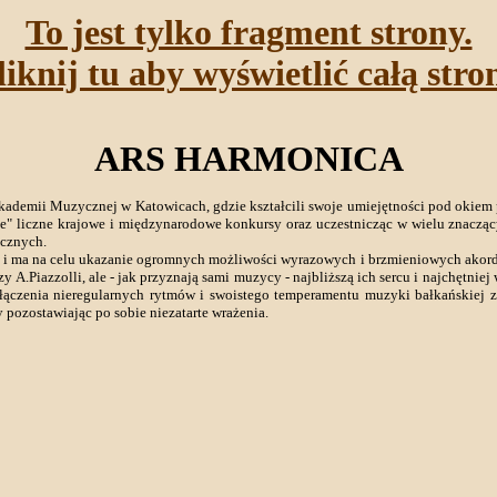
To jest tylko fragment strony.
liknij tu aby wyświetlić całą stro
ARS HARMONICA
ademii Muzycznej w Katowicach, gdzie kształcili swoje umiejętności pod okiem p
ze" liczne krajowe i międzynarodowe konkursy oraz uczestnicząc w wielu znacząc
icznych.
 i ma na celu ukazanie ogromnych możliwości wyrazowych i brzmieniowych akord
y A.Piazzolli, ale - jak przyznają sami muzycy - najbliższą ich sercu i najchętn
połączenia nieregularnych rytmów i swoistego temperamentu muzyki bałkańskiej 
y pozostawiając po sobie niezatarte wrażenia.