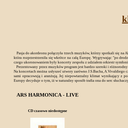
k
Pasja do akordeonu połączyła trzech muzyków, którzy spotkali się na Ak
która rozprzestrzeniła się wkrótce na całą Europę. Wygrywając "po drod
czego ukoronowaniem były koncerty zespołu z udziałem orkiestr symfon
Prezentowany przez muzyków program jest bardzo szeroki i różnorodny
Na koncertach można usłyszeć utwory zarówno J.S.Bacha, A.Vivaldiego cz
sami opracowują i aranżują. Jej niepowtarzalny klimat wynikający z 
Europy decyduje o tym, iż w naturalny sposób trafia ona do serc słuchacz
ARS HARMONICA - LIVE
CD czasowo niedostępne