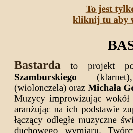
To jest tyl
kliknij tu aby 
BA
Bastarda
to projekt p
Szamburskiego
(klarne
(wiolonczela) oraz
Michała G
Muzycy improwizując wokół a
aranżując na ich podstawie z
łączący odległe muzyczne świ
duchowego wymiaru. Twórcz