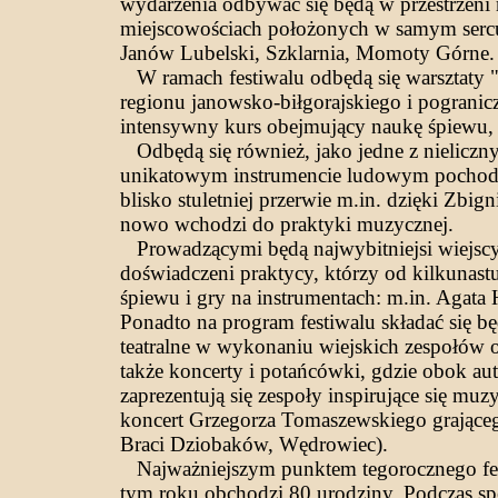
wydarzenia odbywać się będą w przestrzeni 
miejscowościach położonych w samym serc
Janów Lubelski, Szklarnia, Momoty Górne.
W ramach festiwalu odbędą się warsztaty
regionu janowsko-biłgorajskiego i pograni
intensywny kurs obejmujący naukę śpiewu, 
Odbędą się również, jako jedne z nielicznyc
unikatowym instrumencie ludowym pochodz
blisko stuletniej przerwie m.in. dzięki Zb
nowo wchodzi do praktyki muzycznej.
Prowadzącymi będą najwybitniejsi wiejscy 
doświadczeni praktycy, którzy od kilkunastu
śpiewu i gry na instrumentach: m.in. Agata
Ponadto na program festiwalu składać się bę
teatralne w wykonaniu wiejskich zespołów o
także koncerty i potańcówki, gdzie obok au
zaprezentują się zespoły inspirujące się mu
koncert Grzegorza Tomaszewskiego grająceg
Braci Dziobaków, Wędrowiec).
Najważniejszym punktem tegorocznego festi
tym roku obchodzi 80 urodziny. Podczas sp