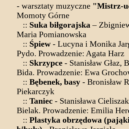
- warsztaty muzyczne
"Mistrz-u
Momoty Górne
::
Suka biłgorajska
– Zbigniew
Maria Pomianowska
::
Śpiew
- Lucyna i Monika Jarg
Pydo. Prowadzenie: Agata Harz
::
Skrzypce
- Stanisław Głaz, 
Bida. Prowadzenie: Ewa Groch
::
Bębenek, basy
- Bronisław R
Piekarczyk
::
Taniec
- Stanisława Cielisza
Bielak. Prowadzenie: Emilia Her
::
Plastyka obrzędowa (pająki