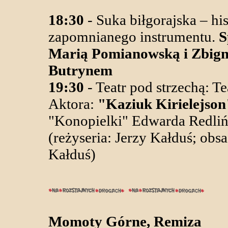
18:30
- Suka biłgorajska – his
zapomnianego instrumentu.
S
Marią Pomianowską i Zbig
Butrynem
19:30
- Teatr pod strzechą: T
Aktora:
"Kaziuk Kirielejson
"Konopielki" Edwarda Redliń
(reżyseria: Jerzy Kałduś; obsa
Kałduś)
Momoty Górne, Remiza