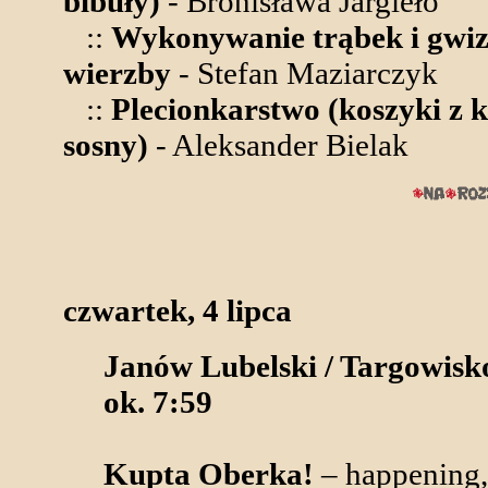
bibuły)
- Bronisława Jargieło
::
Wykonywanie trąbek i gwi
wierzby
- Stefan Maziarczyk
::
Plecionkarstwo (koszyki z 
sosny)
- Aleksander Bielak
czwartek, 4 lipca
Janów Lubelski / Targowisk
ok. 7:59
Kupta Oberka!
– happening