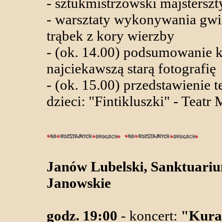
- sztukmistrzowski majsterszt
- warsztaty wykonywania gw
trąbek z kory wierzby
- (ok. 14.00) podsumowanie 
najciekawszą starą fotografię
- (ok. 15.00) przedstawienie t
dzieci: "Fintikluszki" - Teatr
Janów Lubelski, Sanktuari
Janowskie
godz. 19:00
- koncert:
"Kura