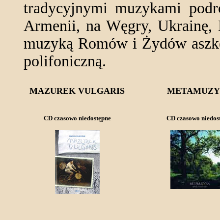
tradycyjnymi muzykami podró
Armenii, na Węgry, Ukrainę, 
muzyką Romów i Żydów aszken
polifoniczną.
MAZUREK VULGARIS
METAMUZY
CD czasowo niedostępne
CD czasowo niedos