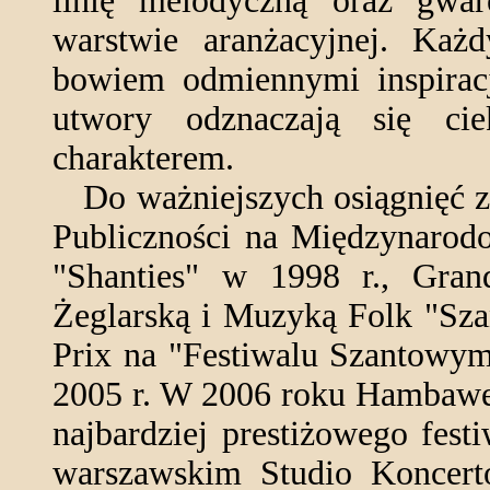
linię melodyczną oraz gwa
warstwie aranżacyjnej. Każ
bowiem odmiennymi inspirac
utwory odznaczają się ci
charakterem.
Do ważniejszych osiągnięć ze
Publiczności na Międzynarodo
"Shanties" w 1998 r., Gran
Żeglarską i Muzyką Folk "Sza
Prix na "Festiwalu Szantowy
2005 r. W 2006 roku Hambawen
najbardziej prestiżowego fes
warszawskim Studio Koncert